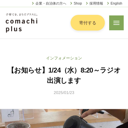
認
ー
コ
企業・自治体の方へ
Shop
採用情報
English
定
ン
特
定
テ
寄付する
メ
非
ニ
ン
営
ュ
認
ツ
子
ー
利
定
へ
育
活
特
動
て
ス
インフォメーション
定
法
を
キ
人
【お知らせ】1/24（水）8:20～ラジオ
非
「
ッ
こ
営
ま
出演します
プ
ま
利
ち
ち
2025/01/23
b
活
で
ぷ
y
動
ら
」
松
法
す
プ
本
人
ラ
茉
こ
ス