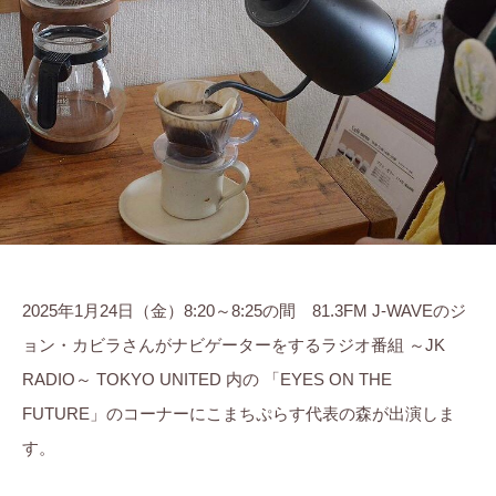
莉
ま
に
ち
。
ぷ
ら
す
2025年1月24日（金）8:20～8:25の間 81.3FM J-WAVEのジ
ョン・カビラさんがナビゲーターをするラジオ番組 ～JK
RADIO～ TOKYO UNITED 内の 「EYES ON THE
FUTURE」のコーナーにこまちぷらす代表の森が出演しま
す。