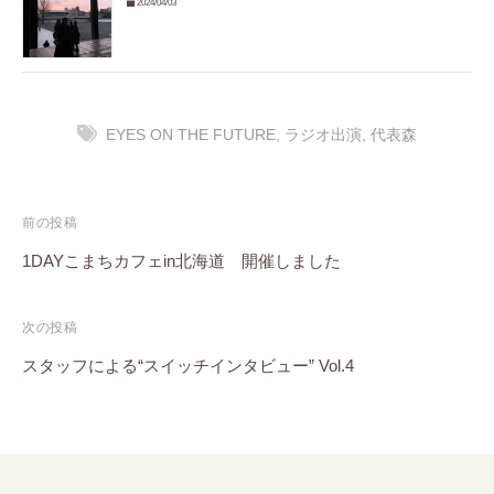
2024/04/03
EYES ON THE FUTURE
,
ラジオ出演
,
代表森
投
前の投稿
稿
1DAYこまちカフェin北海道 開催しました
ナ
次の投稿
ビ
スタッフによる“スイッチインタビュー” Vol.4
ゲ
ー
シ