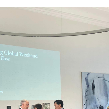
松
本
茉
莉