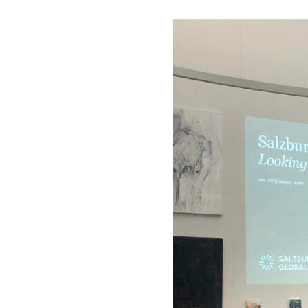
法
人
プ
こ
ラ
ま
ス
ち
に
ぷ
。
ら
す