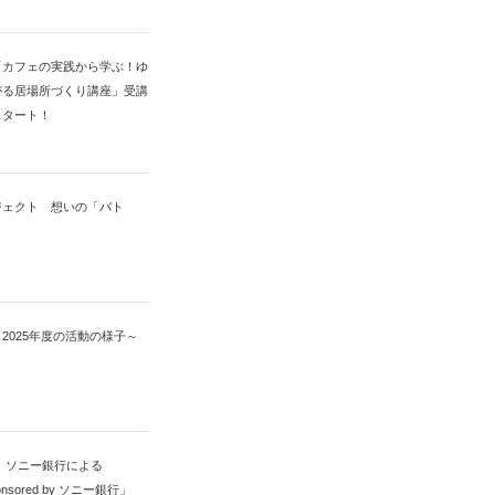
「カフェの実践から学ぶ！ゆ
がる居場所づくり講座」受講
スタート！
ジェクト 想いの「バト
2025年度の活動の様子～
 ソニー銀行による
sponsored by ソニー銀行」