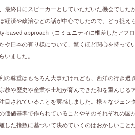
、最終日にスピーカーとしていただいた機会でしたが
ぼ経済や政治などの話が中心でしたので、どう捉え
ity-based approach（コミュニティに根差した
たや日本の有り様について、驚くほど関心を持って
らいました。
利の尊重はもちろん大事だけれども、西洋の行き過
宗教や歴史や産業や土地が育んできた和を重んじる
注目されていることを実感しました。様々なジェン
の価値基準で作られていることやそのそれぞれの国
離した指数に基づいて決めていくのはおかしいこと