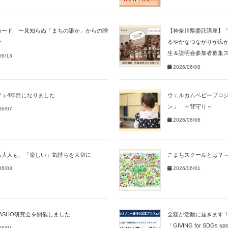
カード 〜見知らぬ「まちの誰か」からの贈
【神奈川県委託講座】
〜
るやかなつながりが広
生＆説明会参加者募集
06/13
2026/06/08
フェ4年目になりました
ウェルカムベビープロ
ン」 ～背守り～
06/07
2026/06/06
も大人も、「楽しい」気持ちを大切に
こまちスクールとは？～
06/03
2026/06/01
BASHO研究会を開催しました
全額が活動に届きます！
「GIVING for SDGs 
06/01