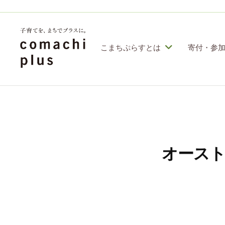
コ
定
特
ン
定
テ
こまちぷらすとは
寄付・参
非
ン
営
認
子
利
ツ
定
育
活
へ
特
動
て
ス
定
法
を
人
非
キ
オース
「
こ
営
ッ
ま
ま
利
プ
ち
ち
活
ぷ
で
動
ら
」
す