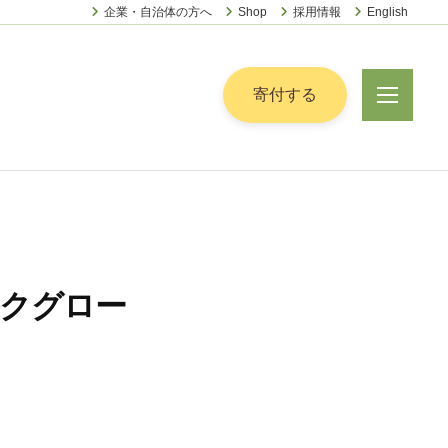
企業・自治体の方へ
Shop
採用情報
English
ー
寄付する
メ
ニ
ュ
ー
クグロー