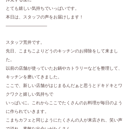
ら
ま
に
とても嬉しい気持ちでいっぱいです。
す
ち
。
本日は、スタッフの声をお届けします！
ぷ
—————————–
ら
す
スタッフ荒井です。
先日、こまちこよりどうのキッチンのお掃除をして来まし
た。
以前の店舗が使っていたお鍋やカトラリーなどを整理して、
キッチンを磨いてきました。
ここで、新しい店舗がはじまるんだぁと思うとドキドキとワ
クワクと嬉しい気持ちで
いっぱいに。これからここでたくさんのお料理が毎日のよう
に作られていきます。
こまちカフェと同じようにたくさんの人が来店され、笑い声
で溢れ、素敵な出会いがたくさん