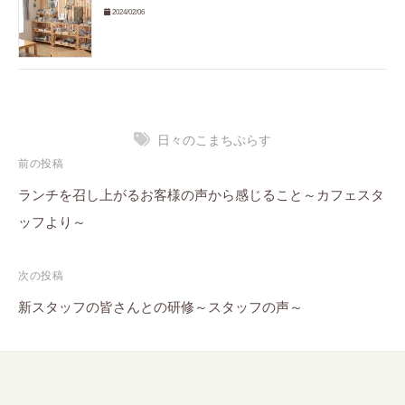
2024/02/06
日々のこまちぷらす
投
前の投稿
稿
ランチを召し上がるお客様の声から感じること～カフェスタ
ッフより～
ナ
ビ
次の投稿
ゲ
新スタッフの皆さんとの研修～スタッフの声～
ー
シ
ョ