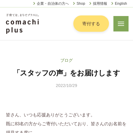
認
ー
コ
企業・自治体の方へ
Shop
採用情報
English
定
ン
特
定
テ
寄付する
メ
非
ニ
ン
営
ュ
認
ツ
子
ー
利
定
へ
育
活
特
動
て
ス
ブログ
定
法
を
キ
人
「スタッフの声」をお届けします
非
「
ッ
こ
営
ま
プ
ま
2022/10/29
b
利
ち
ち
y
活
で
ぷ
こ
動
ら
」
ま
法
す
皆さん、いつも応援ありがとうございます。
プ
ち
人
ラ
既に83名の方からご寄付いただいており、皆さんのお名前を
ぷ
こ
ス
拝見する度に