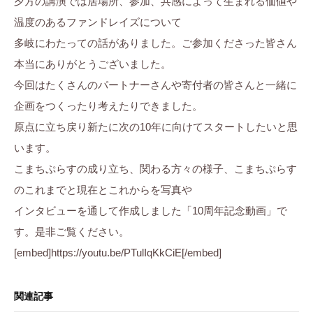
夕方の講演では居場所、参加、共感によって生まれる価値や
ら
ま
に
す
温度のあるファンドレイズについて
ち
。
多岐にわたっての話がありました。ご参加くださった皆さん
ぷ
本当にありがとうございました。
ら
今回はたくさんのパートナーさんや寄付者の皆さんと一緒に
す
企画をつくったり考えたりできました。
原点に立ち戻り新たに次の10年に向けてスタートしたいと思
います。
こまちぷらすの成り立ち、関わる方々の様子、こまちぷらす
のこれまでと現在とこれからを写真や
インタビューを通して作成しました「10周年記念動画」で
す。是非ご覧ください。
[embed]https://youtu.be/PTulIqKkCiE[/embed]
関連記事