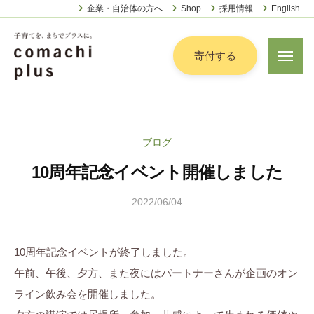
認
ー
コ
企業・自治体の方へ
Shop
採用情報
English
定
ン
特
定
テ
寄付する
メ
非
ニ
ン
営
ュ
認
ツ
子
ー
利
定
へ
育
活
特
動
て
ス
ブログ
定
法
を
キ
人
10周年記念イベント開催しました
非
「
ッ
こ
営
ま
プ
ま
2022/06/04
b
利
ち
ち
y
活
で
ぷ
こ
動
ら
10周年記念イベントが終了しました。
」
ま
法
す
プ
午前、午後、夕方、また夜にはパートナーさんが企画のオン
ち
人
ラ
ライン飲み会を開催しました。
ぷ
こ
ス