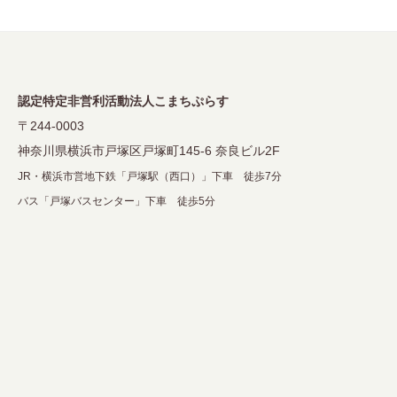
ゲ
ー
シ
ョ
認定特定非営利活動法人こまちぷらす
ン
〒244-0003
神奈川県横浜市戸塚区戸塚町145-6 奈良ビル2F
JR・横浜市営地下鉄「戸塚駅（西口）」下車 徒歩7分
バス「戸塚バスセンター」下車 徒歩5分