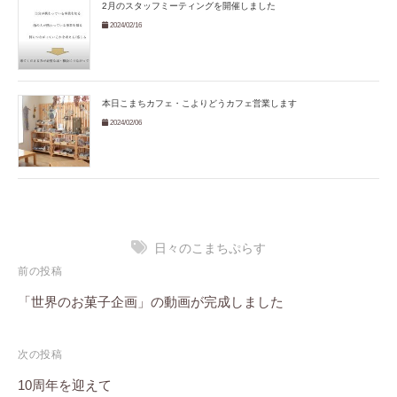
2月のスタッフミーティングを開催しました
2024/02/16
本日こまちカフェ・こよりどうカフェ営業します
2024/02/06
日々のこまちぷらす
投
前の投稿
稿
「世界のお菓子企画」の動画が完成しました
ナ
次の投稿
ビ
10周年を迎えて