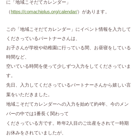
に「地域こそだてカレンダー」
ぷ
ま
に
（
https://comachiplus.org/calendar/
）があります。
ら
ち
。
す
ぷ
この「地域こそだてカレンダー」にイベント情報を入力して
ら
くださっているパートナーさんは、
す
お子さんが学校や幼稚園に行っている間、お昼寝をしている
時間など、
空いている時間を使って少しずつ入力をしてくださっていま
す。
先日、入力してくださっているパートナーさんから嬉しい言
葉をいただきました。
地域こそだてカレンダーへの入力を始めて約4年、今のメン
バーの中では1番長く関わって
くださっている方です。昨年2人目のご出産をされて一時期
お休みをされていましたが、