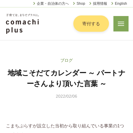
認
ー
コ
企業・自治体の方へ
Shop
採用情報
English
定
ン
特
定
テ
寄付する
メ
非
ニ
ン
営
ュ
認
ツ
子
ー
利
定
へ
育
活
特
動
て
ス
ブログ
定
法
を
キ
人
地域こそだてカレンダー ～ パートナ
非
「
ッ
こ
営
ま
ーさんより頂いた言葉 ～
プ
ま
利
ち
ち
2022/02/06
b
活
で
ぷ
y
動
ら
」
こ
法
す
プ
ま
人
ラ
こまちぷらすが設立した当初から取り組んでいる事業の1つ
ち
こ
ス