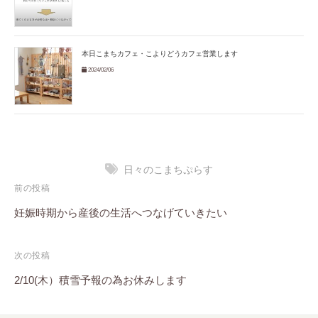
本日こまちカフェ・こよりどうカフェ営業します
2024/02/06
日々のこまちぷらす
投
前の投稿
稿
妊娠時期から産後の生活へつなげていきたい
ナ
次の投稿
ビ
2/10(木）積雪予報の為お休みします
ゲ
ー