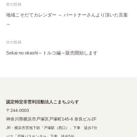
投
前の投稿
稿
地域こそだてカレンダー ～ パートナーさんより頂いた言葉
～
ナ
ビ
次の投稿
ゲ
Sekai no okashi～トルコ編～販売開始します
ー
シ
ョ
ン
認定特定非営利活動法人こまちぷらす
〒244-0003
神奈川県横浜市戸塚区戸塚町145-6 奈良ビル2F
JR・横浜市営地下鉄「戸塚駅（西口）」下車 徒歩7分
バス「戸塚バスセンター」下車 徒歩5分