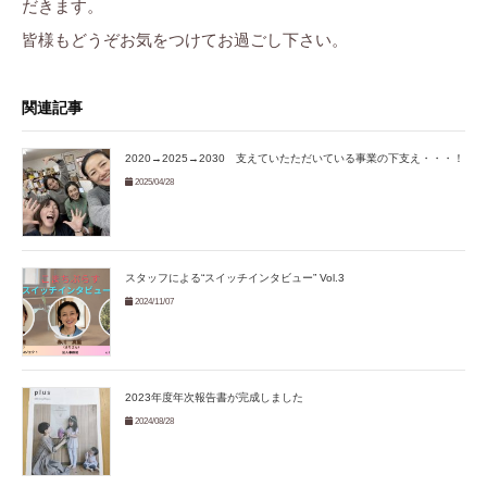
ら
だきます。
ま
に
す
皆様もどうぞお気をつけてお過ごし下さい。
ち
。
ぷ
関連記事
ら
す
2020→2025→2030 支えていたただいている事業の下支え・・・！
2025/04/28
スタッフによる“スイッチインタビュー” Vol.3
2024/11/07
2023年度年次報告書が完成しました
2024/08/28