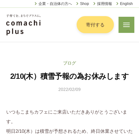
認
ー
コ
企業・自治体の方へ
Shop
採用情報
English
定
ン
特
定
テ
寄付する
メ
非
ニ
ン
営
ュ
認
ツ
子
ー
利
定
へ
育
活
特
動
て
ス
ブログ
定
法
を
キ
人
2/10(木）積雪予報の為お休みします
非
「
ッ
こ
営
ま
プ
ま
2022/02/09
b
利
ち
ち
y
活
で
ぷ
こ
動
ら
」
いつもこまちカフェにご来店いただきありがとうございま
ま
法
す
プ
す。
ち
人
ラ
明日2/10(木）は積雪が予想されるため、終日休業させていた
ぷ
こ
ス