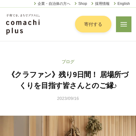
認
ー
コ
企業・自治体の方へ
Shop
採用情報
English
定
ン
特
定
テ
寄付する
メ
非
ニ
ン
営
ュ
認
ツ
子
ー
利
定
へ
育
活
特
動
て
ス
ブログ
定
法
を
キ
人
《クラファン》残り9日間！ 居場所づ
非
「
ッ
こ
営
ま
くりを目指す皆さんとのご縁♪
プ
ま
利
ち
ち
2023/09/16
b
活
で
ぷ
y
動
ら
」
松
法
す
プ
本
人
ラ
茉
こ
ス