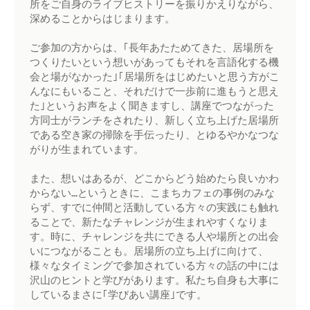
所をご自身のライブヒストリーを振りかえりながら、
深めることからはじまります。

ご参加の方からは、｢長年あたためてきた、居場所を
つくりたいという想いがあってもそれを言語化する機
会と場がなかった｣｢居場所をはじめたいと思う方がこ
んなにもいること、それだけで一歩前に進もうと思え
た｣というお声をよく聞きますし、講座でつながった
方同士がランチをされたり、新しく立ち上げた居場所
である空き家の掃除を手伝ったり、とゆるやかなつな
がりが生まれています。

また、想いはあるが、どこからどう始めたら良いかわ
からない…というときに、こまちカフェの事例のみな
らず、すでに仲間と活動している方々の実践にも触れ
ることで、新たなチャレンジが生まれやすくなりま
す。時に、チャレンジを共にできる人や場所との出会
いにつながることも。居場所の立ち上げに向けて、
様々なタイミングで参加されている方々の話の中には
沢山のヒントと学びがあります。私たち自身も大事に
しているまさに｢学びあい講座｣です。
