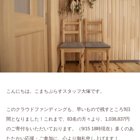
莉
ま
に
ち
。
ぷ
ら
す
こんにちは。こまちぷらすスタッフ大塚です。
このクラウドファンディングも、早いもので残すところ9日
間となりました！これまで、83名の方々より、1,038,837円
のご寄付をいただいております。（9/15 18時現在）多くのあ
たたかい応援・ご参加に、心より御礼申し上げます！