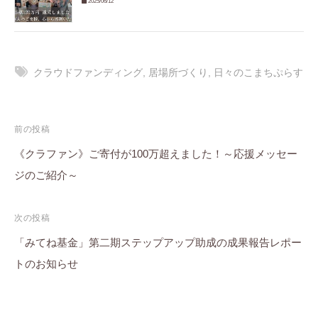
2025/06/12
クラウドファンディング
,
居場所づくり
,
日々のこまちぷらす
投
前の投稿
稿
《クラファン》ご寄付が100万超えました！～応援メッセー
ジのご紹介～
ナ
ビ
次の投稿
ゲ
「みてね基金」第二期ステップアップ助成の成果報告レポー
ー
トのお知らせ
シ
ョ