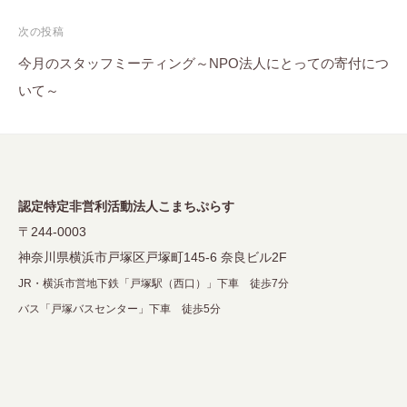
ナ
次の投稿
ビ
今月のスタッフミーティング～NPO法人にとっての寄付につ
ゲ
いて～
ー
シ
ョ
ン
認定特定非営利活動法人こまちぷらす
〒244-0003
神奈川県横浜市戸塚区戸塚町145-6 奈良ビル2F
JR・横浜市営地下鉄「戸塚駅（西口）」下車 徒歩7分
バス「戸塚バスセンター」下車 徒歩5分