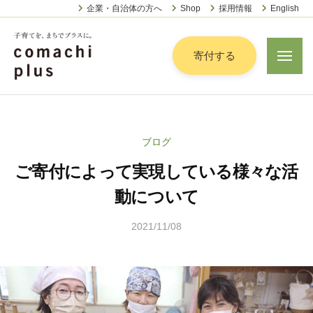
認
ー
コ
企業・自治体の方へ
Shop
採用情報
English
定
ン
特
定
テ
寄付する
メ
非
ニ
ン
営
ュ
認
ツ
子
ー
利
定
へ
育
活
特
動
て
ス
ブログ
定
法
を
キ
人
ご寄付によって実現している様々な活
非
「
ッ
こ
営
ま
動について
プ
ま
利
ち
ち
2021/11/08
b
活
で
ぷ
y
動
ら
」
こ
法
す
プ
ま
人
ラ
ち
こ
ス