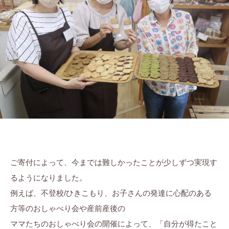
ぷ
ま
に
ら
ち
。
す
ぷ
ら
す
ご寄付によって、今までは難しかったことが少しずつ実現す
るようになりました。
例えば、不登校/ひきこもり、お子さんの発達に心配のある
方等のおしゃべり会や産前産後の
ママたちのおしゃべり会の開催によって、「自分が得たこと