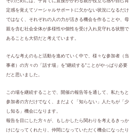
そのためには、子育てに直接かかわる親が役立ち感や自己肯
ら
ま
に
す
定感を覚えてソーシャルサポートに欠かない状況になるだけ
ち
。
ではなく、それぞれの人の力が活きる機会を作ることや、母
ぷ
親を含む社会全体が多様性や個性を受け入れ見守れる状態で
ら
あることも大切だと考えています。
す
そんな考えのもと活動を進めていく中で、様々な参加者（当
事者）の方々の「話す場」を”継続する”ことがやっぱり必要
だと思いました。
この場を継続することで、開催の報告等を通して、私たちと
参加者の方だけでなく、まだよく「知らない」人たちが「少
し知る」機会になります。
報告を目にした方々が、もしかしたら関わりを考えるきっか
けになってくれたり、仲間になっていただく機会になったり