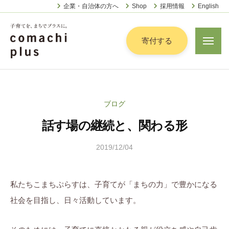
認
ー
コ
企業・自治体の方へ
Shop
採用情報
English
定
ン
特
定
テ
寄付する
メ
非
ニ
ン
営
ュ
認
ツ
子
ー
利
定
へ
育
活
特
動
て
ス
ブログ
定
法
を
キ
人
話す場の継続と、関わる形
非
「
ッ
こ
営
ま
プ
ま
2019/12/04
b
利
ち
ち
y
活
で
ぷ
こ
動
ら
」
私たちこまちぷらすは、子育てが「まちの力」で豊かになる
ま
法
す
プ
社会を目指し、日々活動しています。
ち
人
ラ
ぷ
こ
ス