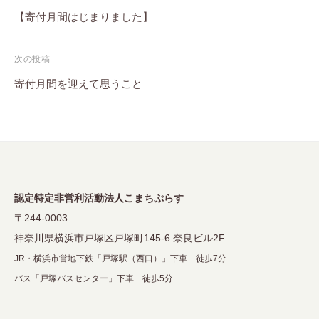
稿
【寄付月間はじまりました】
ナ
次の投稿
ビ
寄付月間を迎えて思うこと
ゲ
ー
シ
ョ
ン
認定特定非営利活動法人こまちぷらす
〒244-0003
神奈川県横浜市戸塚区戸塚町145-6 奈良ビル2F
JR・横浜市営地下鉄「戸塚駅（西口）」下車 徒歩7分
バス「戸塚バスセンター」下車 徒歩5分