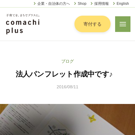
認
ー
コ
企業・自治体の方へ
Shop
採用情報
English
定
ン
特
定
テ
寄付する
メ
非
ニ
ン
営
ュ
認
ツ
子
ー
利
定
へ
育
活
特
動
て
ス
ブログ
定
法
を
キ
人
法人パンフレット作成中です♪
非
「
ッ
こ
営
ま
プ
ま
2016/08/11
b
利
ち
ち
y
活
で
ぷ
こ
動
ら
」
ま
法
す
プ
ち
人
ラ
ぷ
こ
ス