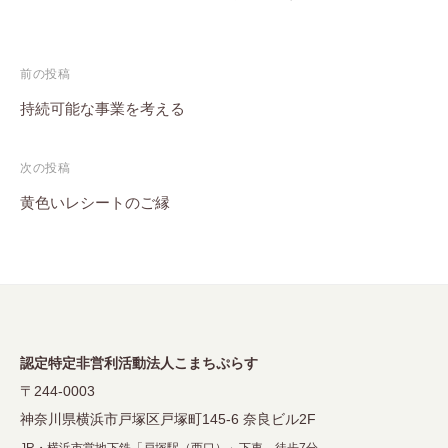
投
前の投稿
稿
持続可能な事業を考える
ナ
次の投稿
ビ
黄色いレシートのご縁
ゲ
ー
シ
ョ
ン
認定特定非営利活動法人こまちぷらす
〒244-0003
神奈川県横浜市戸塚区戸塚町145-6 奈良ビル2F
JR・横浜市営地下鉄「戸塚駅（西口）」下車 徒歩7分