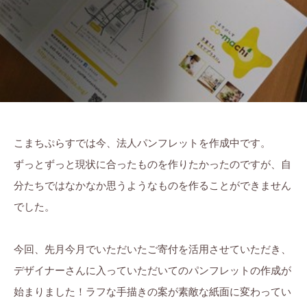
ら
ま
に
す
ち
。
ぷ
ら
す
こまちぷらすでは今、法人パンフレットを作成中です。
ずっとずっと現状に合ったものを作りたかったのですが、自
分たちではなかなか思うようなものを作ることができません
でした。
今回、先月今月でいただいたご寄付を活用させていただき、
デザイナーさんに入っていただいてのパンフレットの作成が
始まりました！ラフな手描きの案が素敵な紙面に変わってい