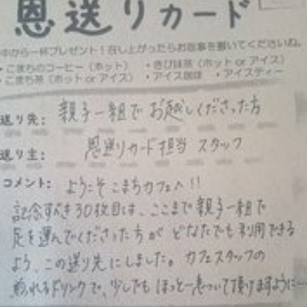
ら
ま
に
す
ち
。
ぷ
ら
す