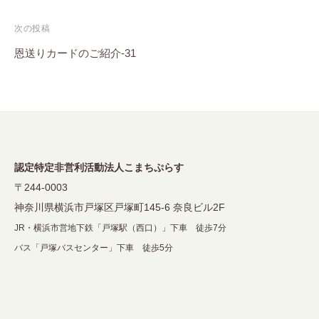
ナ
次の投稿
ビ
恩送りカードのご紹介-31
ゲ
ー
シ
ョ
ン
認定特定非営利活動法人こまちぷらす
〒244-0003
神奈川県横浜市戸塚区戸塚町145-6 奈良ビル2F
JR・横浜市営地下鉄「戸塚駅（西口）」下車 徒歩7分
バス「戸塚バスセンター」下車 徒歩5分