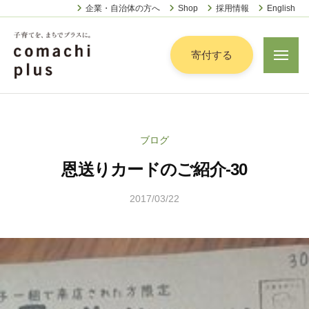
認
ー
コ
企業・自治体の方へ
Shop
採用情報
English
定
ン
特
定
テ
寄付する
メ
非
ニ
ン
営
ュ
認
ツ
子
ー
利
定
へ
育
活
特
動
て
ス
ブログ
定
法
を
キ
人
恩送りカードのご紹介-30
非
「
ッ
こ
営
ま
プ
ま
2017/03/22
b
利
ち
ち
y
活
で
ぷ
こ
動
ら
」
ま
法
す
プ
ち
人
ラ
ぷ
こ
ス