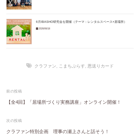
6月IBASHO研究会を開催（テーマ：レンタルスペース×居場所）
2026/06/18
クラファン
,
こまちぷらす
,
恩送りカード
投
前の投稿
稿
【全4回】「居場所づくり実務講座」オンライン開催！
ナ
次の投稿
ビ
クラファン特別企画 理事の瀬上さんと話そう！
ゲ