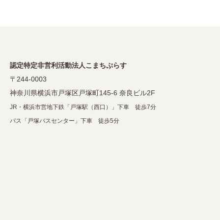
ー
シ
ョ
ン
認定特定非営利活動法人こまちぷらす
〒244-0003
神奈川県横浜市戸塚区戸塚町145-6 奈良ビル2F
JR・横浜市営地下鉄「戸塚駅（西口）」下車 徒歩7分
バス「戸塚バスセンター」下車 徒歩5分