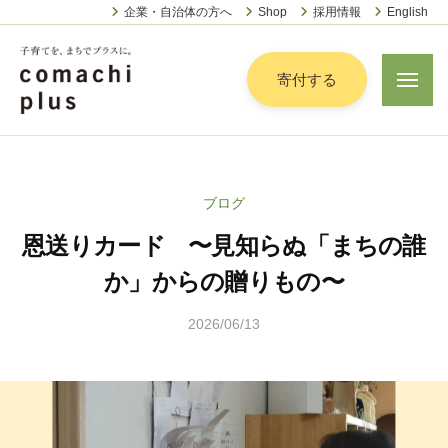
認
ー
コ
企業・自治体の方へ
Shop
採用情報
English
定
ン
特
定
テ
寄付する
メ
非
ニ
ン
営
ュ
認
ツ
子
ー
利
定
へ
育
活
特
動
て
ス
ブログ
定
法
を
キ
人
恩送りカード 〜見知らぬ「まちの誰
非
「
ッ
こ
営
ま
か」からの贈りもの〜
プ
ま
利
ち
ち
2026/06/13
b
活
で
ぷ
y
動
ら
」
松
法
す
プ
本
人
ラ
茉
こ
ス