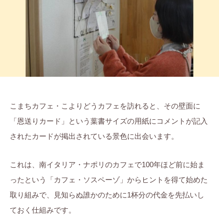
莉
ま
に
ち
。
ぷ
ら
す
こまちカフェ・こよりどうカフェを訪れると、その壁面に
「恩送りカード」という葉書サイズの用紙にコメントが記入
されたカードが掲出されている景色に出会います。
これは、南イタリア・ナポリのカフェで100年ほど前に始ま
ったという「カフェ・ソスペーゾ」からヒントを得て始めた
取り組みで、見知らぬ誰かのために1杯分の代金を先払いし
ておく仕組みです。