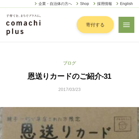
認
ー
コ
企業・自治体の方へ
Shop
採用情報
English
定
ン
特
定
テ
寄付する
メ
非
ニ
ン
営
ュ
認
ツ
子
ー
利
定
へ
育
活
特
動
て
ス
ブログ
定
法
を
キ
人
恩送りカードのご紹介-31
非
「
ッ
こ
営
ま
プ
ま
2017/03/23
b
利
ち
ち
y
活
で
ぷ
こ
動
ら
」
ま
法
す
プ
ち
人
ラ
ぷ
こ
ス