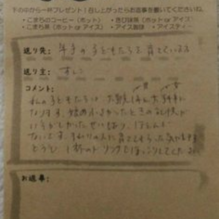
ら
ま
に
す
ち
。
ぷ
ら
す