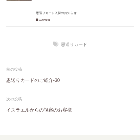
恩送りカード入荷のお知らせ
2020/01/31
恩送りカード
投
前の投稿
稿
恩送りカードのご紹介-30
ナ
次の投稿
ビ
イスラエルからの視察のお客様
ゲ
ー
シ