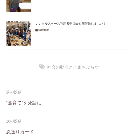
レンタルスペース利用者交流会を開催致しました！
2018/12/10
社会の動向とこまちぷらす
投
前の投稿
稿
“孤育て”を死語に
ナ
次の投稿
ビ
恩送りカード
ゲ