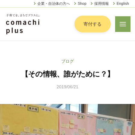
認
ー
コ
企業・自治体の方へ
Shop
採用情報
English
定
ン
特
定
テ
寄付する
メ
非
ニ
ン
営
ュ
認
ツ
子
ー
利
定
へ
育
活
特
動
て
ス
ブログ
定
法
を
キ
人
【その情報、誰がために？】
非
「
ッ
こ
営
ま
プ
ま
2019/06/21
b
利
ち
ち
y
活
で
ぷ
こ
動
ら
」
ま
法
す
プ
ち
人
ラ
ぷ
こ
ス