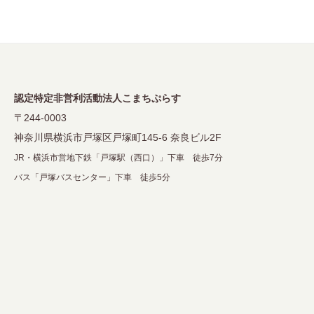
ー
シ
ョ
ン
認定特定非営利活動法人こまちぷらす
〒244-0003
神奈川県横浜市戸塚区戸塚町145-6 奈良ビル2F
JR・横浜市営地下鉄「戸塚駅（西口）」下車 徒歩7分
バス「戸塚バスセンター」下車 徒歩5分