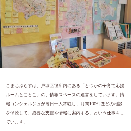
ら
ま
に
す
ち
。
ぷ
ら
す
こまちぷらすは、戸塚区役所内にある「とつかの子育て応援
ルームとことこ」の、情報スペースの運営をしています。情
報コンシェルジュが毎日一人常駐し、月間100件ほどの相談
を傾聴して、必要な支援や情報に案内する、という仕事をし
ています。