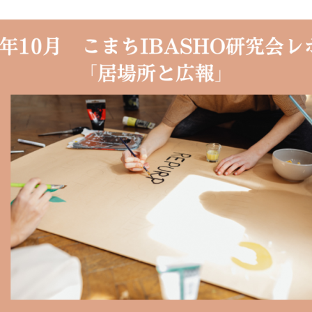
松
本
茉
莉