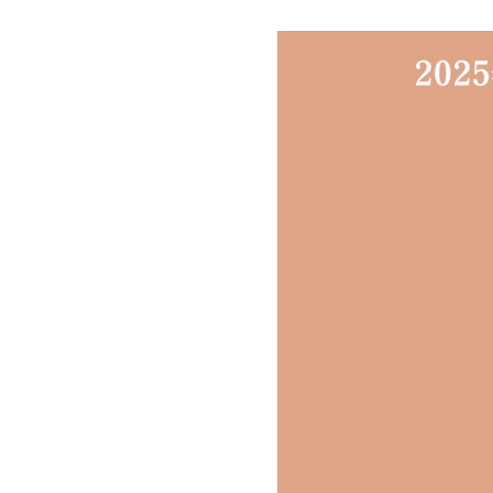
法
人
プ
こ
ラ
ま
ス
ち
に
ぷ
。
ら
す