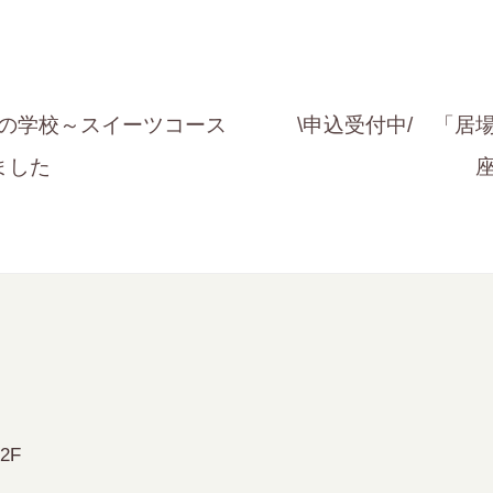
の学校～スイーツコース
\申込受付中/ 「居
ました
2F