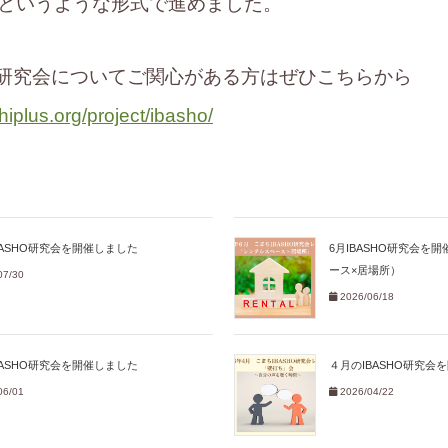
というような形式で進めました。
HO研究会についてご関心がある方はぜひこちらから
hiplus.org/project/ibasho/
BASHO研究会を開催しました
6月IBASHO研究会を
ース×居場所）
07/30
2026/06/18
BASHO研究会を開催しました
４月のIBASHO研究会
06/01
2026/04/22