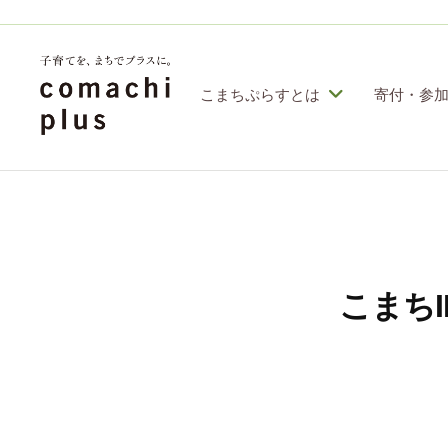
コ
定
特
ン
定
テ
こまちぷらすとは
寄付・参
非
ン
営
認
子
利
ツ
定
育
活
へ
特
動
て
ス
定
法
を
人
非
キ
こまちI
「
こ
営
ッ
ま
ま
利
プ
ち
ち
活
ぷ
で
動
ら
」
す