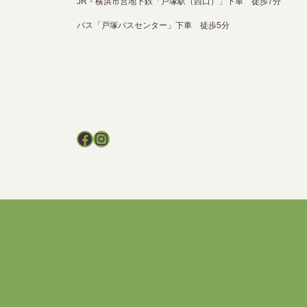
JR・横浜市営地下鉄「戸塚駅（西口）」下車 徒歩7分
バス「戸塚バスセンター」下車 徒歩5分
Facebook
Instagram