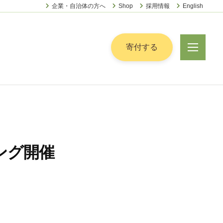
企業・自治体の方へ
Shop
採用情報
English
ー
寄付する
メ
ニ
ュ
ー
ィング開催