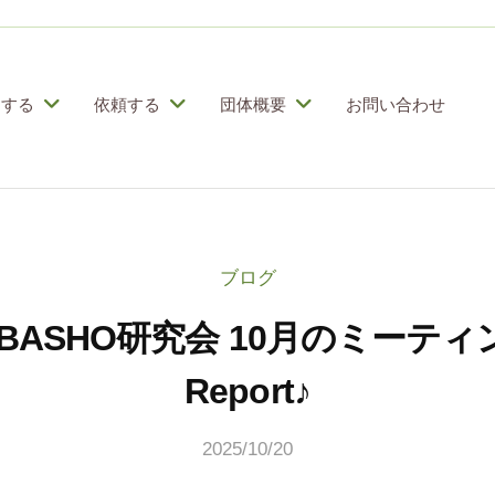
加する
依頼する
団体概要
お問い合わせ
ブログ
BASHO研究会 10月のミーテ
Report♪
2025/10/20
b
y