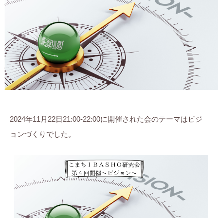
子
ま
に
ち
。
ぷ
ら
す
2024年11月22日21:00-22:00に開催された会のテーマはビジ
ョンづくりでした。