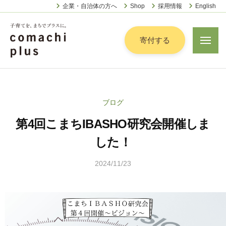
認
ー
コ
企業・自治体の方へ
Shop
採用情報
English
定
ン
特
定
テ
寄付する
メ
非
ニ
ン
営
ュ
認
ツ
子
ー
利
定
へ
育
活
特
動
て
ス
ブログ
定
法
を
キ
人
第4回こまちIBASHO研究会開催しま
非
「
ッ
こ
営
ま
した！
プ
ま
利
ち
ち
2024/11/23
b
活
で
ぷ
y
動
ら
」
森
法
す
プ
祐
人
ラ
美
こ
ス