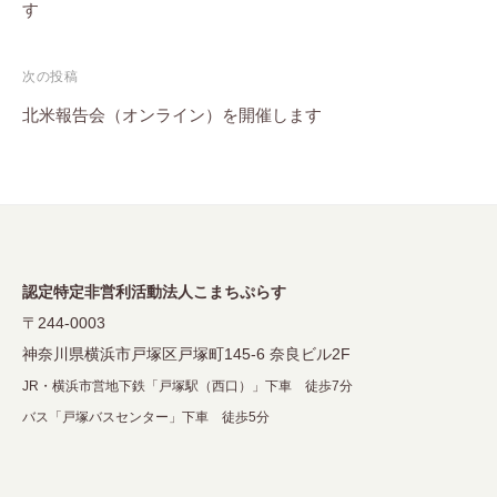
す
ナ
ビ
次の投稿
ゲ
北米報告会（オンライン）を開催します
ー
シ
ョ
ン
認定特定非営利活動法人こまちぷらす
〒244-0003
神奈川県横浜市戸塚区戸塚町145-6 奈良ビル2F
JR・横浜市営地下鉄「戸塚駅（西口）」下車 徒歩7分
バス「戸塚バスセンター」下車 徒歩5分