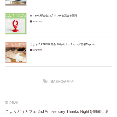
IBASHO研究会11月ランチ交流会を開催
2025/12/10
こまちIBASHO研究会 10月のミーティング開催Report♪
2025/10/20
IBASHO研究会
投
前の投稿
稿
こよりどうカフェ 2nd Anniversary Thanks Nightを開催しま