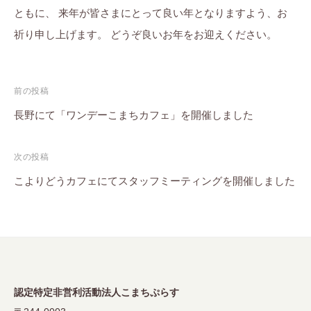
ともに、 来年が皆さまにとって良い年となりますよう、お
祈り申し上げます。 どうぞ良いお年をお迎えください。
投
前の投稿
稿
長野にて「ワンデーこまちカフェ」を開催しました
ナ
次の投稿
ビ
こよりどうカフェにてスタッフミーティングを開催しました
ゲ
ー
シ
ョ
ン
認定特定非営利活動法人こまちぷらす