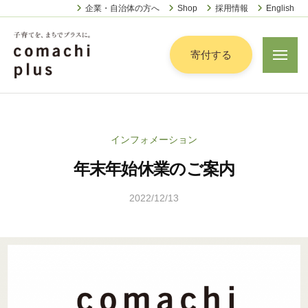
認
ー
コ
企業・自治体の方へ
Shop
採用情報
English
定
ン
特
定
テ
寄付する
メ
非
ニ
ン
営
ュ
認
ツ
子
ー
利
定
へ
育
活
特
動
て
ス
インフォメーション
定
法
を
キ
人
年末年始休業のご案内
非
「
ッ
こ
営
ま
プ
ま
2022/12/13
b
利
ち
ち
y
活
で
ぷ
こ
動
ら
」
ま
法
す
プ
ち
人
ラ
ぷ
こ
ス