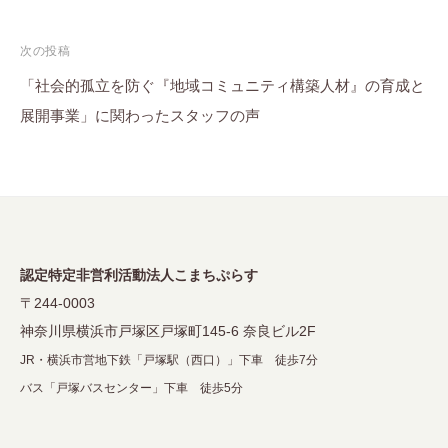
ナ
ビ
次の投稿
ゲ
「社会的孤立を防ぐ『地域コミュニティ構築人材』の育成と
ー
展開事業」に関わったスタッフの声
シ
ョ
ン
認定特定非営利活動法人こまちぷらす
〒244-0003
神奈川県横浜市戸塚区戸塚町145-6 奈良ビル2F
JR・横浜市営地下鉄「戸塚駅（西口）」下車 徒歩7分
バス「戸塚バスセンター」下車 徒歩5分