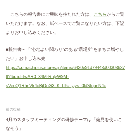
こちらの報告書にご興味を持たれた方は、
こちら
からご覧
いただけます。なお、紙ベースでご覧になりたい方は、下記
よりお申し込みください。
■報告書～「”心地よい関わり”のある”居場所”をまちに増やし
たい」お申し込み先
https://comachiplus.stores.jp/items/6430e91d79443d00303637
ff?fbclid=IwAR0_34M-RnlyW9M-
sVeoQ1RhnVk4oBjDnG3LK_Ll5z-jays_0ldSfqonN4c
投
前の投稿
稿
4月のスタッフミーティングの研修テーマは「偏見を使いこ
なそう」