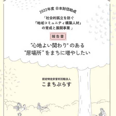
ま
茉
に
ち
莉
。
ぷ
ら
す