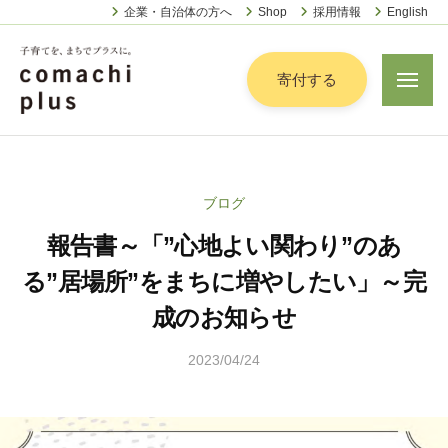
認
ー
コ
企業・自治体の方へ
Shop
採用情報
English
定
ン
特
定
テ
寄付する
メ
非
ニ
ン
営
ュ
認
ツ
子
ー
利
定
へ
育
活
特
動
て
ス
ブログ
定
法
を
キ
人
報告書～「”心地よい関わり”のあ
非
「
ッ
こ
営
ま
る”居場所”をまちに増やしたい」～完
プ
ま
利
ち
ち
成のお知らせ
活
で
ぷ
動
ら
」
2023/04/24
b
法
す
プ
y
人
松
ラ
こ
本
ス