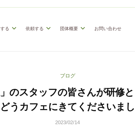
加する
依頼する
団体概要
お問い合わせ
ブログ
家」のスタッフの皆さんが研修と
どうカフェにきてくださいま
2023/02/14
b
y