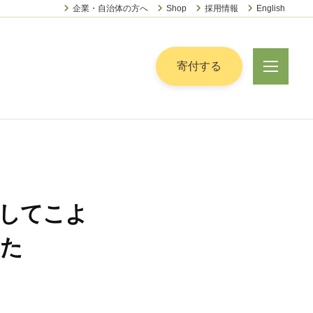
企業・自治体の方へ
Shop
採用情報
English
ー
寄付する
メ
ニ
ュ
ー
してこよ
した