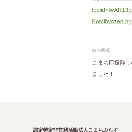
fbclid=IwAR1
PoMihvszerLhg
投
前の投稿
稿
こまち応援隊：
ました！
ナ
ビ
ゲ
ー
シ
認定特定非営利活動法人こまちぷらす