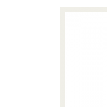
法
人
プ
こ
ラ
ま
ス
ち
に
ぷ
。
ら
す