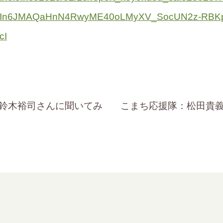
3bIn6JMAQaHnN4RwyME40oLMyXV_SocUN2z-RBK
cI
鈴木裕司さんに聞いてみ
こまち応援隊：松田貴