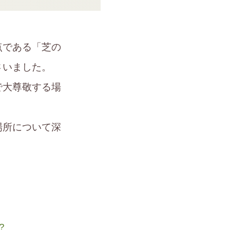
点である「芝の
さいました。
で大尊敬する場
場所について深
?