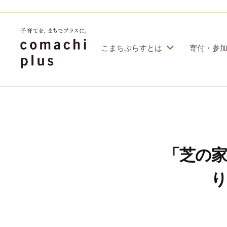
コ
定
特
ン
定
テ
こまちぷらすとは
寄付・参
非
ン
営
認
子
利
ツ
定
育
活
へ
特
動
て
ス
定
法
を
人
非
キ
「芝の
「
こ
営
ッ
ま
ま
り
利
プ
ち
ち
活
ぷ
で
動
ら
」
す