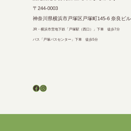
ョ
〒244-0003
ン
神奈川県横浜市戸塚区戸塚町145-6 奈良ビル
JR・横浜市営地下鉄「戸塚駅（西口）」下車 徒歩7分
バス「戸塚バスセンター」下車 徒歩5分
Facebook
Instagram