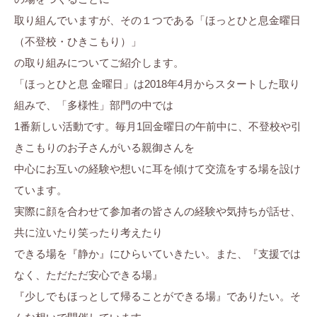
ら
ま
に
取り組んでいますが、その１つである「ほっとひと息金曜日
す
ち
。
（不登校・ひきこもり）」
ぷ
の取り組みについてご紹介します。
ら
「ほっとひと息 金曜日」は2018年4月からスタートした取り
す
組みで、「多様性」部門の中では
1番新しい活動です。毎月1回金曜日の午前中に、不登校や引
きこもりのお子さんがいる親御さんを
中心にお互いの経験や想いに耳を傾けて交流をする場を設け
ています。
実際に顔を合わせて参加者の皆さんの経験や気持ちが話せ、
共に泣いたり笑ったり考えたり
できる場を『静か』にひらいていきたい。また、『支援では
なく、ただただ安心できる場』
『少しでもほっとして帰ることができる場』でありたい。そ