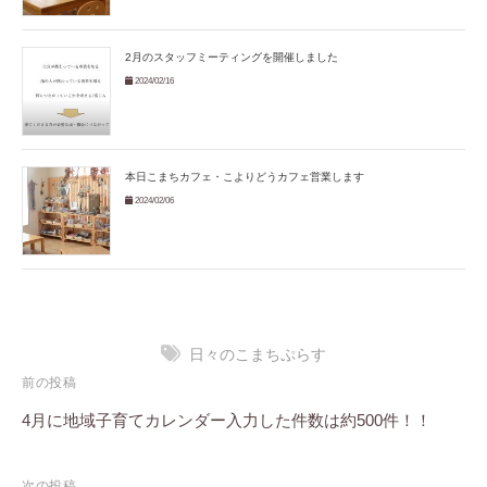
2月のスタッフミーティングを開催しました
2024/02/16
本日こまちカフェ・こよりどうカフェ営業します
2024/02/06
日々のこまちぷらす
投
前の投稿
稿
4月に地域子育てカレンダー入力した件数は約500件！！
ナ
次の投稿