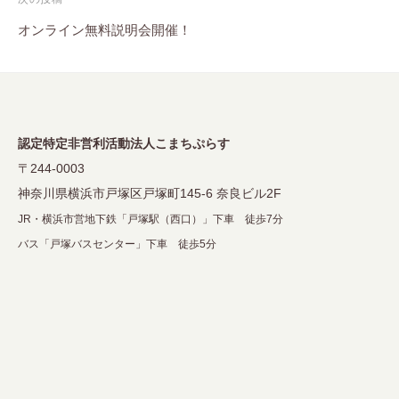
ビ
オンライン無料説明会開催！
ゲ
ー
シ
ョ
認定特定非営利活動法人こまちぷらす
ン
〒244-0003
神奈川県横浜市戸塚区戸塚町145-6 奈良ビル2F
JR・横浜市営地下鉄「戸塚駅（西口）」下車 徒歩7分
バス「戸塚バスセンター」下車 徒歩5分