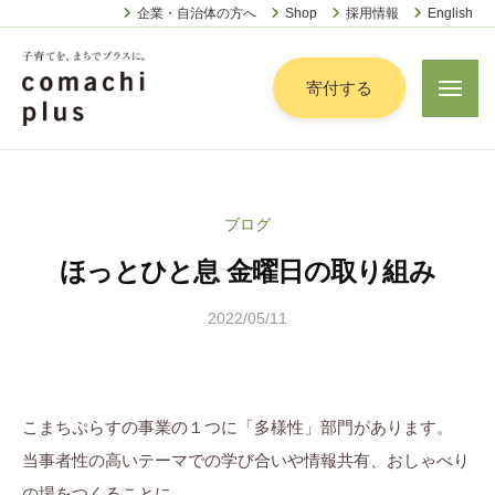
認
ー
コ
企業・自治体の方へ
Shop
採用情報
English
定
ン
特
定
テ
寄付する
メ
非
ニ
ン
営
ュ
認
ツ
子
ー
利
定
へ
育
活
特
動
て
ス
ブログ
定
法
を
キ
人
ほっとひと息 金曜日の取り組み
非
「
ッ
こ
営
ま
プ
ま
2022/05/11
b
利
ち
ち
y
活
で
ぷ
こ
動
ら
」
ま
法
す
こまちぷらすの事業の１つに「多様性」部門があります。
プ
ち
人
ラ
当事者性の高いテーマでの学び合いや情報共有、おしゃべり
ぷ
こ
ス
の場をつくることに