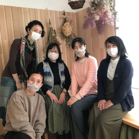
ぷ
ま
に
ら
ち
。
す
ぷ
ら
す