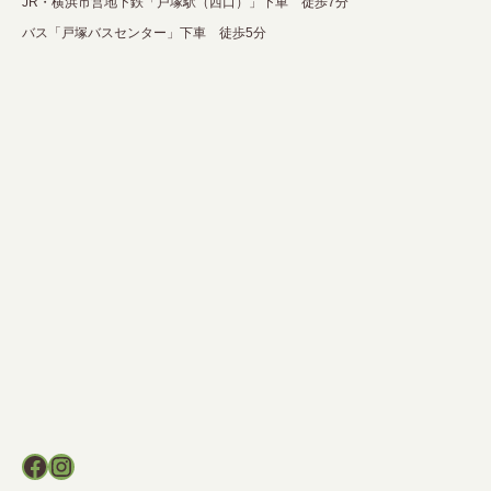
JR・横浜市営地下鉄「戸塚駅（西口）」下車 徒歩7分
バス「戸塚バスセンター」下車 徒歩5分
Facebook
Instagram