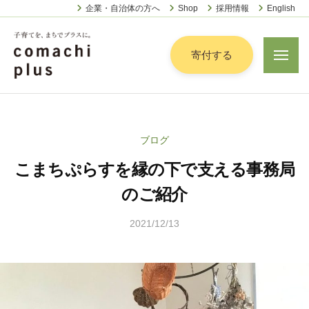
認
ー
コ
企業・自治体の方へ
Shop
採用情報
English
定
ン
特
定
テ
寄付する
メ
非
ニ
ン
営
ュ
認
ツ
子
ー
利
定
へ
育
活
特
動
て
ス
ブログ
定
法
を
キ
人
こまちぷらすを縁の下で支える事務局
非
「
ッ
こ
営
ま
のご紹介
プ
ま
利
ち
ち
2021/12/13
b
活
で
ぷ
y
動
ら
」
こ
法
す
プ
ま
人
ラ
ち
こ
ス