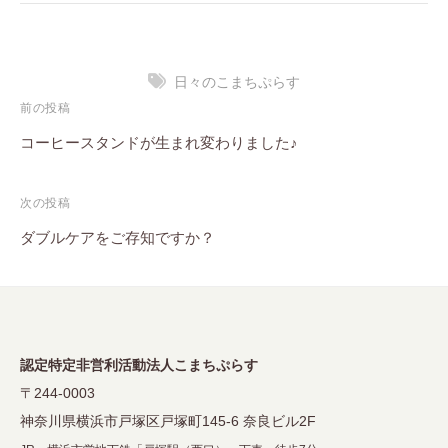
日々のこまちぷらす
投
前の投稿
稿
コーヒースタンドが生まれ変わりました♪
ナ
次の投稿
ビ
ダブルケアをご存知ですか？
ゲ
ー
シ
ョ
認定特定非営利活動法人こまちぷらす
ン
〒244-0003
神奈川県横浜市戸塚区戸塚町145-6 奈良ビル2F