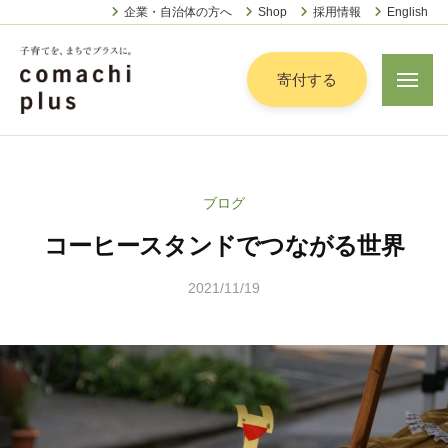
認
ー
コ
企業・自治体の方へ
Shop
採用情報
English
定
ン
特
定
テ
寄付する
メ
非
ニ
ン
営
ュ
認
ツ
子
ー
利
定
へ
育
活
特
動
て
ス
ブログ
定
法
を
キ
人
コーヒースタンドでつながる世界
非
「
ッ
こ
営
ま
プ
ま
2021/11/19
b
利
ち
ち
y
活
で
ぷ
こ
動
ら
」
ま
法
す
プ
ち
人
ラ
ぷ
こ
ス