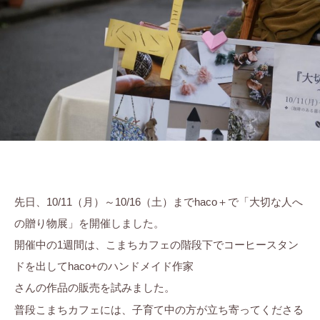
ら
ま
に
す
ち
。
ぷ
ら
す
先日、10/11（月）～10/16（土）までhaco＋で「大切な人へ
の贈り物展」を開催しました。
開催中の1週間は、こまちカフェの階段下でコーヒースタン
ドを出してhaco+のハンドメイド作家
さんの作品の販売を試みました。
普段こまちカフェには、子育て中の方が立ち寄ってくださる