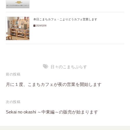
本日こまちカフェ・こよりどうカフェ営業します
2024/02/06
日々のこまちぷらす
投
前の投稿
稿
月に１度、こまちカフェが夜の営業を開始します
ナ
次の投稿
ビ
Sekai no okashi ～中東編～の販売が始まります
ゲ
ー