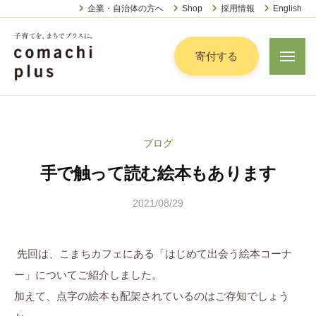
認
ー
コ
企業・自治体の方へ
Shop
採用情報
English
定
ン
特
定
テ
寄付する
メ
非
ニ
ン
営
ュ
認
ツ
子
ー
利
定
へ
育
活
特
動
て
ス
ブログ
定
法
を
キ
人
手で触って読む絵本もあります
非
「
ッ
こ
営
ま
プ
ま
2021/08/29
b
利
ち
ち
y
活
で
ぷ
こ
動
ら
先回は、こまちカフェにある「はじめて出会う絵本コーナ
」
ま
法
す
プ
ー」についてご紹介しました。
ち
人
ラ
加えて、点字の絵本も配架されているのはご存知でしょう
ぷ
こ
ス