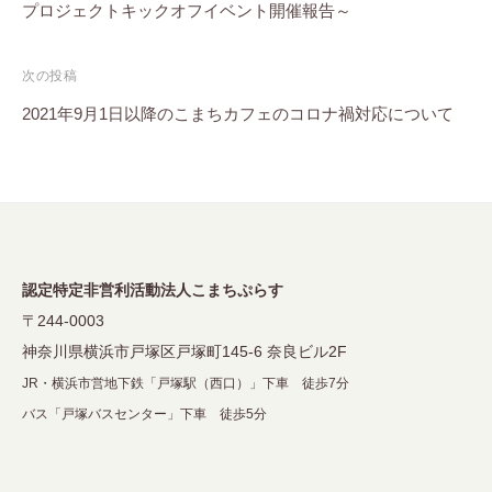
プロジェクトキックオフイベント開催報告～
ナ
ビ
次の投稿
ゲ
2021年9月1日以降のこまちカフェのコロナ禍対応について
ー
シ
ョ
ン
認定特定非営利活動法人こまちぷらす
〒244-0003
神奈川県横浜市戸塚区戸塚町145-6 奈良ビル2F
JR・横浜市営地下鉄「戸塚駅（西口）」下車 徒歩7分
バス「戸塚バスセンター」下車 徒歩5分