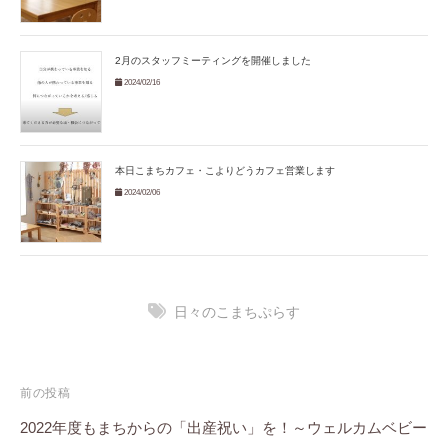
2月のスタッフミーティングを開催しました
2024/02/16
本日こまちカフェ・こよりどうカフェ営業します
2024/02/06
日々のこまちぷらす
投
前の投稿
稿
2022年度もまちからの「出産祝い」を！～ウェルカムベビー