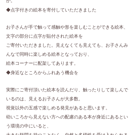
か。
ら
ま
に
す
◆点字付きの絵本を寄付していただきました
ち
。
ぷ
お子さんが手で触って感触や形を楽しむことができる絵本、
ら
文字の部分に点字が貼付された絵本を
す
ご寄付いただきました。見えなくても見えても、お子さんみ
んなで同時に楽しめる絵本となっており、
絵本コーナーに配架してあります。
◆身近なところからふれあう機会を
実際にご寄付頂いた絵本を読んだり、触ったりして楽しんで
いるのは、見えるお子さんが大多数。
視覚以外の五感で楽しめる発見があると思います。
幼いころから見えない方への配慮のある本が身近にあるとい
う環境の中にいると、
大きな疑問を持つことなく、自然と多様性を受け入れられる