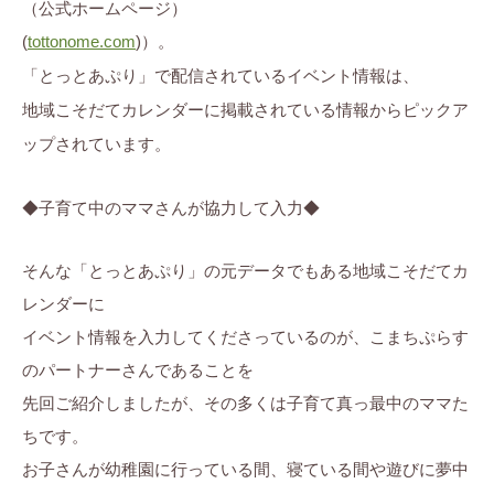
（公式ホームページ）
ぷ
ま
に
(
tottonome.com
)）。
ら
ち
。
す
「とっとあぷり」で配信されているイベント情報は、
ぷ
地域こそだてカレンダーに掲載されている情報からピックア
ら
ップされています。
す
◆子育て中のママさんが協力して入力◆
そんな「とっとあぷり」の元データでもある地域こそだてカ
レンダーに
イベント情報を入力してくださっているのが、こまちぷらす
のパートナーさんであることを
先回ご紹介しましたが、その多くは子育て真っ最中のママた
ちです。
お子さんが幼稚園に行っている間、寝ている間や遊びに夢中