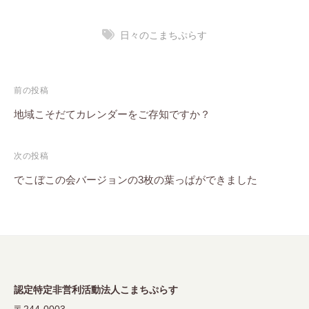
日々のこまちぷらす
投
前の投稿
稿
地域こそだてカレンダーをご存知ですか？
ナ
次の投稿
ビ
でこぼこの会バージョンの3枚の葉っぱができました
ゲ
ー
シ
ョ
ン
認定特定非営利活動法人こまちぷらす