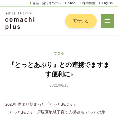
認
ー
コ
企業・自治体の方へ
Shop
採用情報
English
定
ン
特
定
テ
寄付する
メ
非
ニ
ン
営
ュ
認
ツ
子
ー
利
定
へ
育
活
特
動
て
ス
ブログ
定
法
を
キ
人
『とっとあぷり』との連携でますま
非
「
ッ
こ
営
ま
す便利に♪
プ
ま
利
ち
ち
2021/06/15
b
活
で
ぷ
y
動
ら
」
こ
法
す
プ
2020年度より始まった「とっとあぷり」
ま
人
ラ
（とっとあぷり｜戸塚区地域子育て支援拠点 とっとの芽
ち
こ
ス