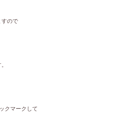
ますので
す。
。
ックマークして