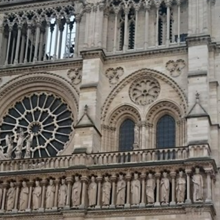
ま
ち
ぷ
ら
す