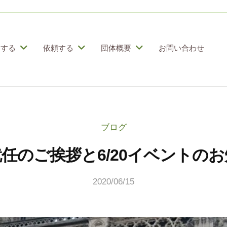
加する
依頼する
団体概要
お問い合わせ
ブログ
任のご挨拶と6/20イベントの
2020/06/15
b
y
こ