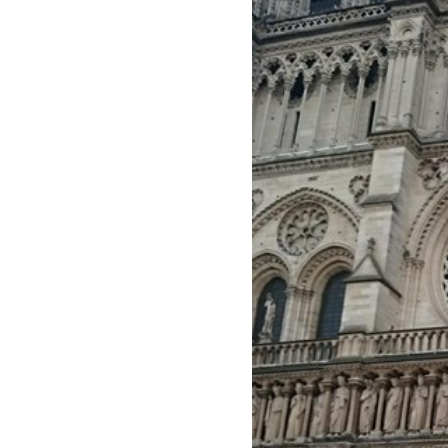
法
人
プ
こ
ラ
ま
ス
ち
に
ぷ
。
ら
す