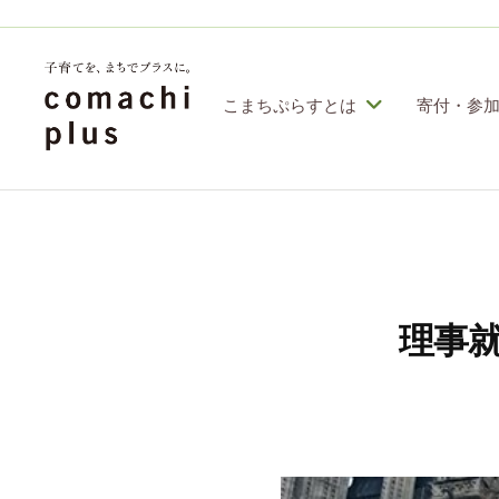
コ
定
特
ン
定
テ
こまちぷらすとは
寄付・参
非
ン
営
認
子
利
ツ
定
育
活
へ
特
動
て
ス
定
法
を
人
非
キ
理事就
「
こ
営
ッ
ま
ま
利
プ
ち
ち
活
ぷ
で
動
ら
」
す