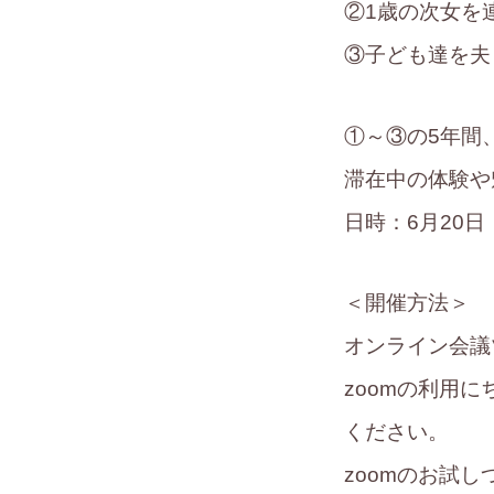
②1歳の次女を
③子ども達を夫
①～③の5年間
滞在中の体験や
日時：6月20
＜開催方法＞
オンライン会議
zoomの利用
ください。
zoomのお試