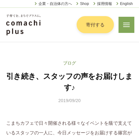
認
ー
コ
企業・自治体の方へ
Shop
採用情報
English
定
ン
特
定
テ
寄付する
メ
非
ニ
ン
営
ュ
認
ツ
子
ー
利
定
へ
育
活
特
動
て
ス
ブログ
定
法
を
キ
人
引き続き、スタッフの声をお届けしま
非
「
ッ
こ
営
ま
す♪
プ
ま
利
ち
ち
2019/09/20
b
活
で
ぷ
y
動
ら
」
こ
法
す
プ
こまちカフェで日々開催される様々なイベントを蔭で支えて
ま
人
ラ
いるスタッフの一人に、今日メッセージをお届けする篠宮が
ち
こ
ス