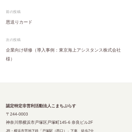
投
前の投稿
稿
恩送りカード
ナ
次の投稿
ビ
企業向け研修（導入事例：東京海上アシスタンス株式会社
ゲ
様）
ー
シ
ョ
ン
認定特定非営利活動法人こまちぷらす
〒244-0003
神奈川県横浜市戸塚区戸塚町145-6 奈良ビル2F
JR・横浜市営地下鉄「戸塚駅（西口）」下車 徒歩7分