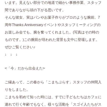
います。見えない部分での地道で細かい事務作業、スタッフ
ぷ
ま
に
ら
間でありながら頭の下がる思いです。
ち
。
す
そんな彼女、実はパンやお菓子作りがプロのような腕前。7
ぷ
ら
周年Thanks Anniversaryイベントやスタッフミーティングの
す
お楽しみ会でも、腕を奮ってくれました。(写真はその時の
ものです。)この腕前が培われた背景も文中に登場します。
ぜひご覧ください♪
↓ ↓ ↓
<「今」だから出会えた>
ご縁あって、この春から「こまちぷらす」スタッフの仲間入
りをしました。
こまちを初めて知った時には、すでに子どもたちはカフェに
連れて行く年齢でもなく、様々な活動を「スゴイ人たちがス