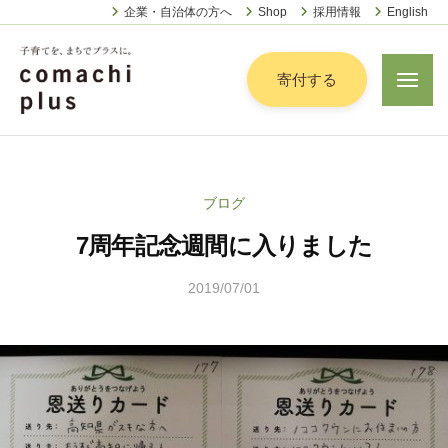
認
ー
コ
企業・自治体の方へ
Shop
採用情報
English
定
ン
特
定
テ
寄付する
メ
非
ニ
ン
営
ュ
認
ツ
子
ー
利
定
へ
育
活
特
動
て
ス
ブログ
定
法
を
キ
人
7周年記念週間に入りました
非
「
ッ
こ
営
ま
プ
ま
2019/07/01
b
利
ち
ち
y
活
で
ぷ
こ
動
ら
」
ま
法
す
プ
ち
人
ラ
ぷ
こ
ス