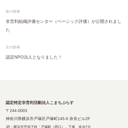
投
前の投稿
稿
非営利組織評価センター（ベーシック評価）が公開されまし
た
ナ
ビ
次の投稿
ゲ
認定NPO法人となりました！
ー
シ
ョ
ン
認定特定非営利活動法人こまちぷらす
〒244-0003
神奈川県横浜市戸塚区戸塚町145-6 奈良ビル2F
JR・横浜市営地下鉄「戸塚駅（西口）」下車 徒歩7分