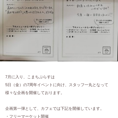
ら
ま
に
す
ち
。
ぷ
ら
す
7月に入り、こまちぷらすは
5日（金）の7周年イベントに向け、スタッフ一丸となって
様々な企画を開催しております。
企画第一弾として、カフェでは下記を開催しています。
・フリーマーケット開催