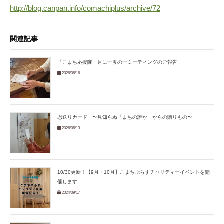
http://blog.canpan.info/comachiplus/archive/72
関連記事
「こまち応援隊」月に一度の一ミーティングのご報告
2026/06/16
恩送りカード 〜見知らぬ「まちの誰か」からの贈りもの〜
2026/06/13
10/30更新！【9月・10月】こまちぷらすチャリティーイベントを開
催します
2024/09/17