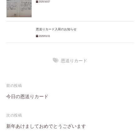
2020/10/27
恩送りカード入荷のお知らせ
2020/01/31
恩送りカード
投
前の投稿
稿
今日の恩送りカード
ナ
次の投稿
ビ
新年あけましておめでとうございます
ゲ