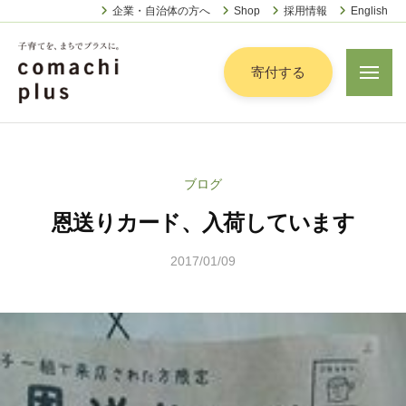
認
ー
コ
企業・自治体の方へ
Shop
採用情報
English
定
ン
特
定
テ
寄付する
メ
非
ニ
ン
営
ュ
認
ツ
子
ー
利
定
へ
育
活
特
動
て
ス
ブログ
定
法
を
キ
人
恩送りカード、入荷しています
非
「
ッ
こ
営
ま
プ
ま
2017/01/09
b
利
ち
ち
y
活
で
ぷ
こ
動
ら
」
ま
法
す
プ
ち
人
ラ
ぷ
こ
ス