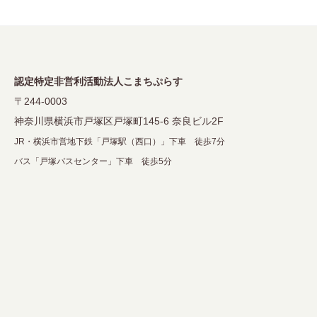
ー
シ
ョ
ン
認定特定非営利活動法人こまちぷらす
〒244-0003
神奈川県横浜市戸塚区戸塚町145-6 奈良ビル2F
JR・横浜市営地下鉄「戸塚駅（西口）」下車 徒歩7分
バス「戸塚バスセンター」下車 徒歩5分