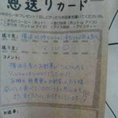
ら
ま
に
す
ち
。
ぷ
ら
す