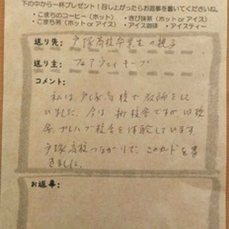
ら
ま
に
す
ち
。
ぷ
ら
す