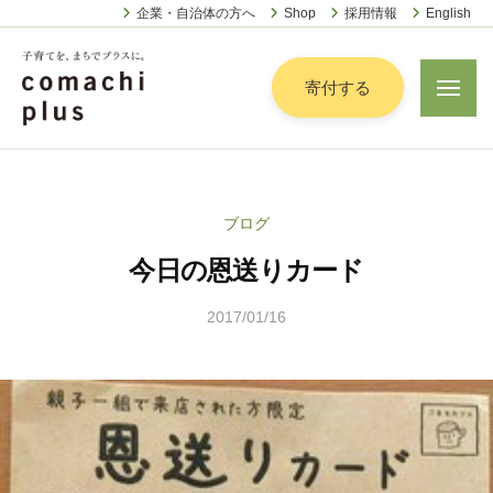
認
ー
コ
企業・自治体の方へ
Shop
採用情報
English
定
ン
特
定
テ
寄付する
メ
非
ニ
ン
営
ュ
認
ツ
子
ー
利
定
へ
育
活
特
動
て
ス
ブログ
定
法
を
キ
人
今日の恩送りカード
非
「
ッ
こ
営
ま
プ
ま
2017/01/16
b
利
ち
ち
y
活
で
ぷ
こ
動
ら
」
ま
法
す
プ
ち
人
ラ
ぷ
こ
ス