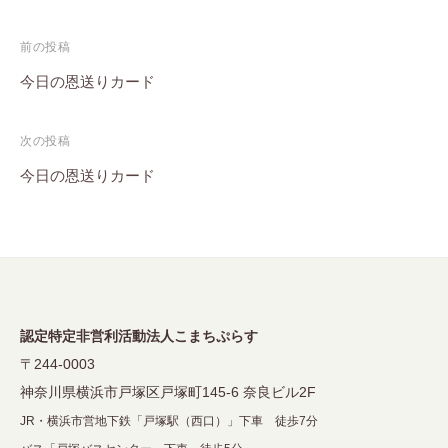
投
前の投稿
稿
今日の恩送りカード
ナ
次の投稿
ビ
今日の恩送りカード
ゲ
ー
シ
ョ
ン
認定特定非営利活動法人こまちぷらす
〒244-0003
神奈川県横浜市戸塚区戸塚町145-6 奈良ビル2F
JR・横浜市営地下鉄「戸塚駅（西口）」下車 徒歩7分