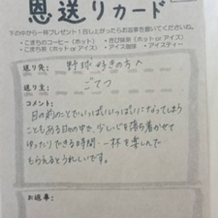
ら
ま
に
す
ち
。
ぷ
ら
す