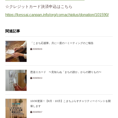
☆クレジットカード決済申込はこちら
https://kessai.canpan.info/org/comachiplus/donation/101590/
関連記事
「こまち応援隊」月に一度の一ミーティングのご報告
2026/06/16
恩送りカード 〜見知らぬ「まちの誰か」からの贈りもの〜
2026/06/13
10/30更新！【9月・10月】こまちぷらすチャリティーイベントを開
催します
2024/09/17