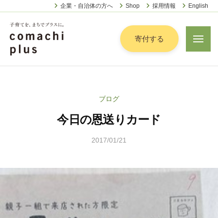
認
ー
コ
企業・自治体の方へ
Shop
採用情報
English
定
ン
特
定
テ
寄付する
メ
非
ニ
ン
営
ュ
認
ツ
子
ー
利
定
へ
育
活
特
動
て
ス
ブログ
定
法
を
キ
人
今日の恩送りカード
非
「
ッ
こ
営
ま
プ
ま
2017/01/21
b
利
ち
ち
y
活
で
ぷ
こ
動
ら
」
ま
法
す
プ
ち
人
ラ
ぷ
こ
ス