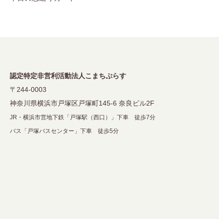
ゲ
ー
シ
ョ
ン
認定特定非営利活動法人こまちぷらす
〒244-0003
神奈川県横浜市戸塚区戸塚町145-6 奈良ビル2F
JR・横浜市営地下鉄「戸塚駅（西口）」下車 徒歩7分
バス「戸塚バスセンター」下車 徒歩5分