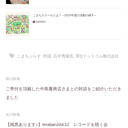
こまちスクールとは？～2025年度の活動の様子～
2026/06/01
こまちぷらす
,
対談
,
広中秀俊氏
,
育Qドットコム株式会社
投
前の投稿
稿
ご寄付を頂戴した中島董商店さまとの対談をご紹介いただき
ました
ナ
ビ
次の投稿
ゲ
【残席あります♪】terabaruVol.12 レコードを聴く会