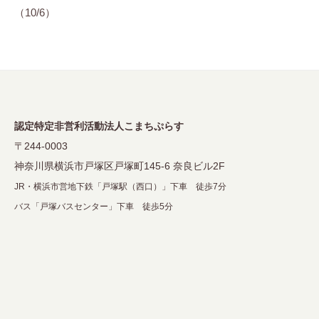
ー
（10/6）
シ
ョ
ン
認定特定非営利活動法人こまちぷらす
〒244-0003
神奈川県横浜市戸塚区戸塚町145-6 奈良ビル2F
JR・横浜市営地下鉄「戸塚駅（西口）」下車 徒歩7分
バス「戸塚バスセンター」下車 徒歩5分