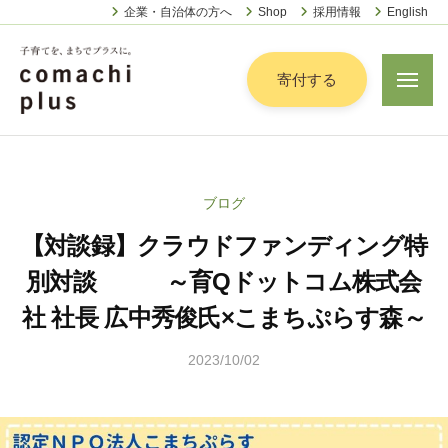
認
ー
コ
企業・自治体の方へ
Shop
採用情報
English
定
ン
特
定
テ
寄付する
メ
非
ニ
ン
営
ュ
認
ツ
子
ー
利
定
へ
育
活
特
動
て
ス
ブログ
定
法
を
キ
人
【対談録】クラウドファンディング特
非
「
ッ
こ
営
ま
別対談 ～育Qドットコム株式会
プ
ま
利
ち
ち
社 社長 広中秀俊氏×こまちぷらす森～
活
で
ぷ
動
ら
」
2023/10/02
b
法
す
プ
y
人
松
ラ
こ
本
ス