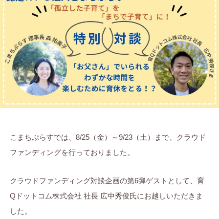
ま
茉
に
ち
莉
。
ぷ
ら
す
こまちぷらすでは、8/25（金）～9/23（土）まで、クラウド
ファンディングを行っておりました。
クラウドファンディング対談企画の第6弾ゲストとして、育
Qドットコム株式会社 社長 広中秀俊氏にお越しいただきま
した。