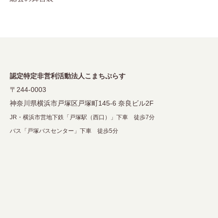
ゲ
ー
シ
ョ
ン
認定特定非営利活動法人こまちぷらす
〒244-0003
神奈川県横浜市戸塚区戸塚町145-6 奈良ビル2F
JR・横浜市営地下鉄「戸塚駅（西口）」下車 徒歩7分
バス「戸塚バスセンター」下車 徒歩5分