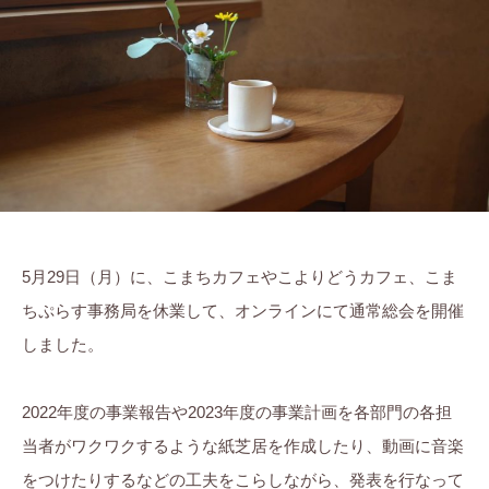
ま
に
ち
。
ぷ
ら
す
5月29日（月）に、こまちカフェやこよりどうカフェ、こま
ちぷらす事務局を休業して、オンラインにて通常総会を開催
しました。
2022年度の事業報告や2023年度の事業計画を各部門の各担
当者がワクワクするような紙芝居を作成したり、動画に音楽
をつけたりするなどの工夫をこらしながら、発表を行なって