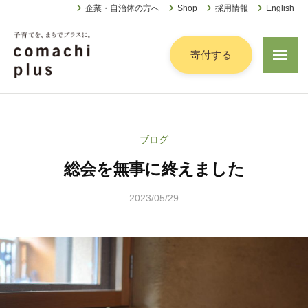
認
ー
コ
企業・自治体の方へ
Shop
採用情報
English
定
ン
特
定
テ
寄付する
メ
非
ニ
ン
営
ュ
認
ツ
子
ー
利
定
へ
育
活
特
動
て
ス
ブログ
定
法
を
キ
人
総会を無事に終えました
非
「
ッ
こ
営
ま
プ
ま
2023/05/29
b
利
ち
ち
y
活
で
ぷ
松
動
ら
」
本
法
す
プ
茉
人
ラ
莉
こ
ス