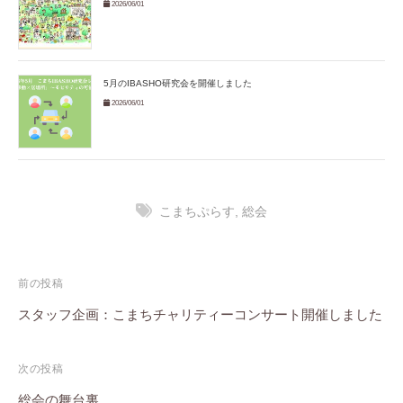
2026/06/01
5月のIBASHO研究会を開催しました
2026/06/01
こまちぷらす
,
総会
投
前の投稿
稿
スタッフ企画：こまちチャリティーコンサート開催しました
ナ
次の投稿
ビ
総会の舞台裏