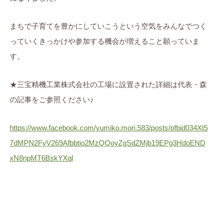
まちで子育てを豊かにしていこうという空気をみんなでつく
っていくきっかけや参加する機会が増えること願っていま
す。
★三宝精機工業株式会社の工場に設置された詳細は代表・森
の記事をご参照ください♪
https://www.facebook.com/yumiko.mori.583/posts/pfbid034Xt5
7dMPN2FyV269Afbbtio2MzQQoyZgSdZMjb19EPg3HdoEND
xN8npMT6BskYXql