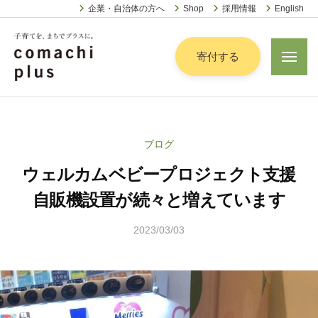
認
ー
コ
企業・自治体の方へ
Shop
採用情報
English
定
ン
特
定
テ
寄付する
メ
非
ニ
ン
営
ュ
認
ツ
子
ー
利
定
へ
育
活
特
動
て
ス
ブログ
定
法
を
キ
人
ウェルカムベビープロジェクト支援
非
「
ッ
こ
営
ま
自販機設置が続々と増えています
プ
ま
利
ち
ち
2023/03/03
b
活
で
ぷ
y
動
ら
」
山
法
す
プ
田
人
ラ
顕
こ
ス