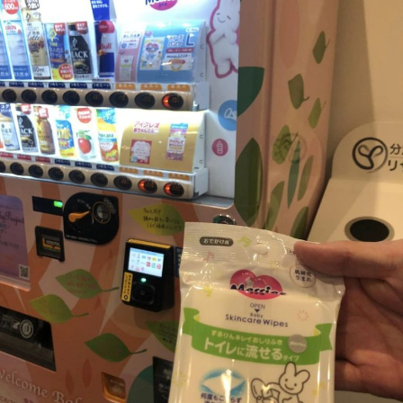
子
ま
に
ち
。
ぷ
ら
す