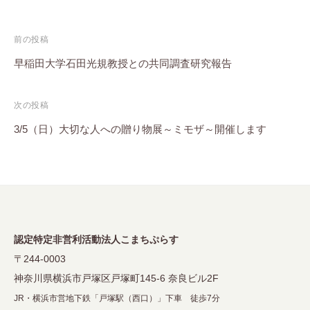
投
前の投稿
稿
早稲田大学石田光規教授との共同調査研究報告
ナ
次の投稿
ビ
3/5（日）大切な人への贈り物展～ミモザ～開催します
ゲ
ー
シ
ョ
ン
認定特定非営利活動法人こまちぷらす
〒244-0003
神奈川県横浜市戸塚区戸塚町145-6 奈良ビル2F
JR・横浜市営地下鉄「戸塚駅（西口）」下車 徒歩7分