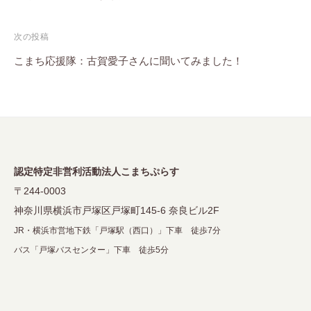
ナ
ビ
次の投稿
ゲ
こまち応援隊：古賀愛子さんに聞いてみました！
ー
シ
ョ
ン
認定特定非営利活動法人こまちぷらす
〒244-0003
神奈川県横浜市戸塚区戸塚町145-6 奈良ビル2F
JR・横浜市営地下鉄「戸塚駅（西口）」下車 徒歩7分
バス「戸塚バスセンター」下車 徒歩5分