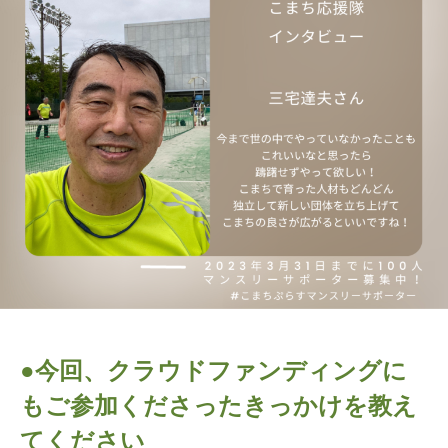
子
ま
に
ち
。
ぷ
ら
す
●今回、クラウドファンディングに
もご参加くださったきっかけを教え
てください