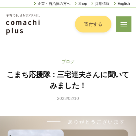
認
ー
コ
企業・自治体の方へ
Shop
採用情報
English
定
ン
特
定
テ
寄付する
メ
非
ニ
ン
営
ュ
認
ツ
子
ー
利
定
へ
育
活
特
動
て
ス
ブログ
定
法
を
キ
人
こまち応援隊：三宅達夫さんに聞いて
非
「
ッ
こ
営
ま
みました！
プ
ま
利
ち
ち
2023/02/10
b
活
で
ぷ
y
動
ら
」
山
法
す
プ
田
人
ラ
顕
こ
ス