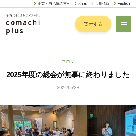
認
ー
コ
企業・自治体の方へ
Shop
採用情報
English
定
ン
特
定
テ
寄付する
メ
非
ニ
ン
営
ュ
認
ツ
子
ー
利
定
へ
育
活
特
動
て
ス
ブログ
定
法
を
キ
人
2025年度の総会が無事に終わりました
非
「
ッ
こ
営
ま
プ
ま
2026/05/29
b
利
ち
ち
y
活
で
ぷ
松
動
ら
」
本
法
す
プ
茉
人
ラ
莉
こ
ス