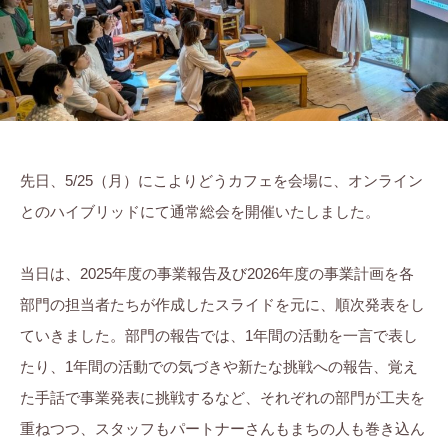
ま
に
ち
。
ぷ
ら
す
先日、5/25（月）にこよりどうカフェを会場に、オンライン
とのハイブリッドにて通常総会を開催いたしました。
当日は、2025年度の事業報告及び2026年度の事業計画を各
部門の担当者たちが作成したスライドを元に、順次発表をし
ていきました。部門の報告では、1年間の活動を一言で表し
たり、1年間の活動での気づきや新たな挑戦への報告、覚え
た手話で事業発表に挑戦するなど、それぞれの部門が工夫を
重ねつつ、スタッフもパートナーさんもまちの人も巻き込ん