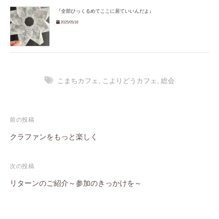
『全部ひっくるめてここに居ていいんだよ』
2025/05/18
こまちカフェ
,
こよりどうカフェ
,
総会
投
前の投稿
稿
クラファンをもっと楽しく
ナ
次の投稿
ビ
リターンのご紹介～参加のきっかけを～
ゲ
ー