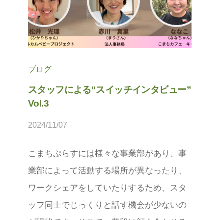
ブログ
スタッフによる“スイッチインタビュー”
Vol.3
2024/11/07
b
y
こまちぷらすには様々な事業部があり、事
松
業部によって活動する場所が異なったり、
本
茉
ワークシェアをしていたりするため、スタ
莉
ッフ同士でじっくりと話す機会が少ないの