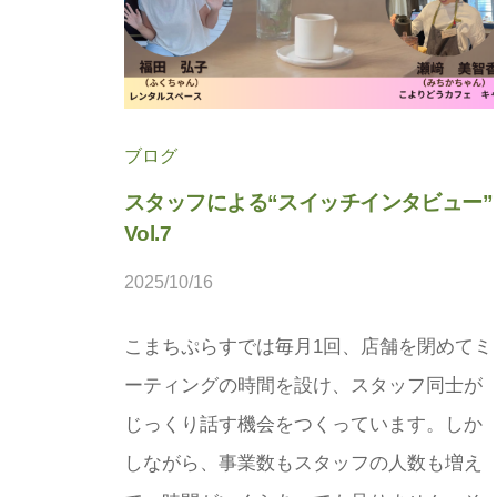
法
人
プ
こ
ラ
ま
ス
ち
に
ブログ
ぷ
。
スタッフによる“スイッチインタビュー”
ら
Vol.7
す
2025/10/16
b
y
こまちぷらすでは毎月1回、店舗を閉めてミ
松
ーティングの時間を設け、スタッフ同士が
本
茉
じっくり話す機会をつくっています。しか
莉
しながら、事業数もスタッフの人数も増え