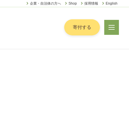
企業・自治体の方へ
Shop
採用情報
English
ー
寄付する
メ
ニ
ュ
ー