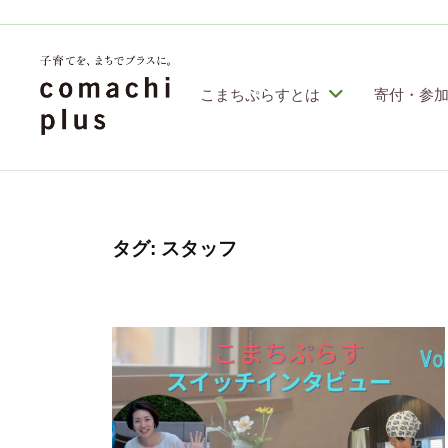
コ
定
特
ン
定
テ
こまちぷらすとは
寄付・参
非
ン
営
認
子
利
ツ
定
育
活
へ
特
動
て
ス
定
タグ:
スタッフ
法
を
人
非
キ
「
こ
営
ッ
ま
ま
利
プ
ち
ち
活
ぷ
で
動
ら
」
す