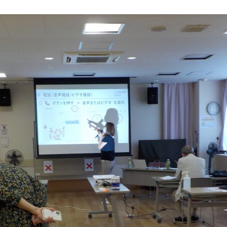
松
本
茉
莉