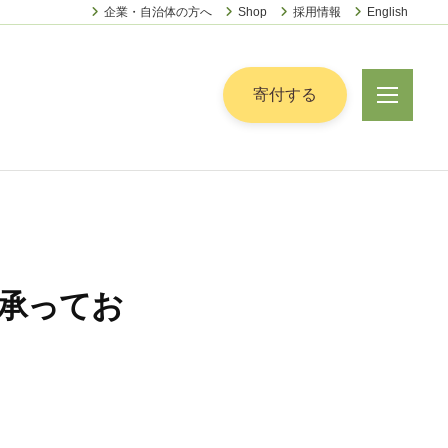
企業・自治体の方へ
Shop
採用情報
English
ー
寄付する
メ
ニ
ュ
ー
承ってお