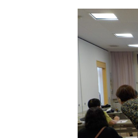
法
人
プ
こ
ラ
ま
ス
ち
に
ぷ
。
ら
す