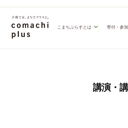
コ
定
特
ン
定
テ
こまちぷらすとは
寄付・参
非
ン
営
認
子
利
ツ
定
育
活
へ
特
動
て
ス
定
法
を
人
非
キ
講演・
「
こ
営
ッ
ま
ま
利
プ
ち
ち
活
ぷ
で
動
ら
」
す