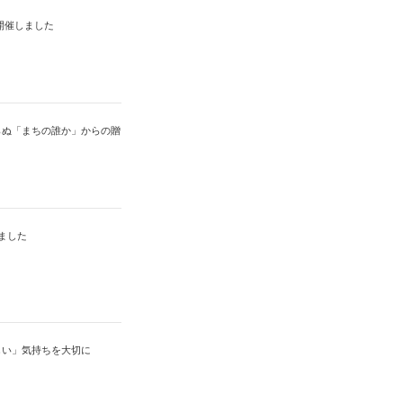
を開催しました
らぬ「まちの誰か」からの贈
ました
しい」気持ちを大切に