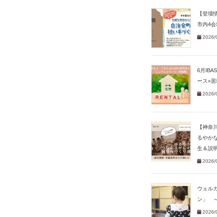
【登壇
市内4会
2026/
6月IB
ース×
2026/
【神奈
るやか
生＆説
2026/
ウェル
ン」 
2026/