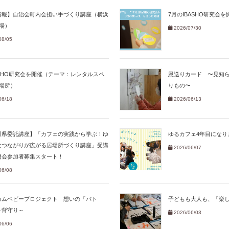
情報】自治会町内会担い手づくり講座（横浜
7月のIBASHO研究会
場）
2026/07/30
08/05
ASHO研究会を開催（テーマ：レンタルスペ
恩送りカード 〜見知
居場所）
りもの〜
06/18
2026/06/13
川県委託講座】「カフェの実践から学ぶ！ゆ
ゆるカフェ4年目になり
なつながりが広がる居場所づくり講座」受講
2026/06/07
明会参加者募集スタート！
06/08
カムベビープロジェクト 想いの「バト
子どもも大人も、「楽
～背守り～
2026/06/03
06/06