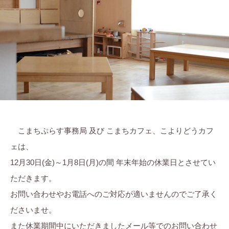
ま
に
ち
。
ぷ
ら
す
こまちぷらす事務局 及び こまちカフェ、こよりどうカフ
ェは、
12月30日(金)～1月8日(月)の間 年末年始の休業日とさせてい
ただきます。
お問い合わせやお電話へのご対応が適いませんのでご了承く
ださいませ。
また休業期間中にいただきましたメール等でのお問い合わせ