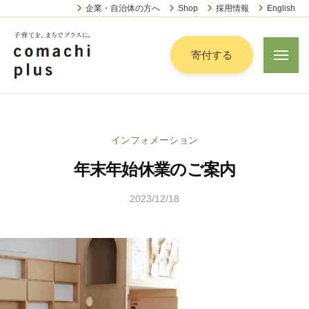
認
ー
コ
企業・自治体の方へ
Shop
採用情報
English
定
ン
特
定
テ
寄付する
メ
非
ニ
ン
営
ュ
認
ツ
子
ー
利
定
へ
育
活
特
動
て
ス
インフォメーション
定
法
を
キ
人
年末年始休業のご案内
非
「
ッ
こ
営
ま
プ
ま
2023/12/18
b
利
ち
ち
y
活
で
ぷ
山
動
ら
」
田
法
す
プ
顕
人
ラ
子
こ
ス