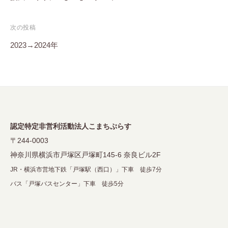
ナ
ビ
次の投稿
ゲ
2023→2024年
ー
シ
ョ
ン
認定特定非営利活動法人こまちぷらす
〒244-0003
神奈川県横浜市戸塚区戸塚町145-6 奈良ビル2F
JR・横浜市営地下鉄「戸塚駅（西口）」下車 徒歩7分
バス「戸塚バスセンター」下車 徒歩5分