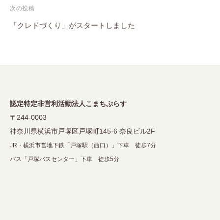
次の投稿
ビ
「クレドづくり」がスタートしました
ゲ
ー
シ
ョ
ン
認定特定非営利活動法人こまちぷらす
〒244-0003
神奈川県横浜市戸塚区戸塚町145-6 奈良ビル2F
JR・横浜市営地下鉄「戸塚駅（西口）」下車 徒歩7分
バス「戸塚バスセンター」下車 徒歩5分