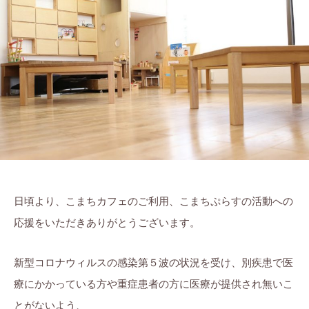
ぷ
ま
に
ら
ち
。
す
ぷ
ら
す
日頃より、こまちカフェのご利用、こまちぷらすの活動への
応援をいただきありがとうございます。
新型コロナウィルスの感染第５波の状況を受け、別疾患で医
療にかかっている方や重症患者の方に医療が提供され無いこ
とがないよう、