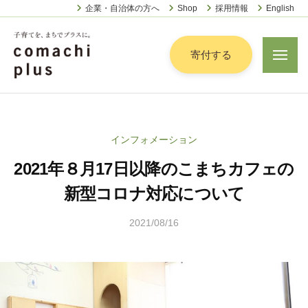
認
ー
コ
企業・自治体の方へ
Shop
採用情報
English
定
ン
特
定
テ
寄付する
メ
非
ニ
ン
営
ュ
認
ツ
子
ー
利
定
へ
育
活
特
動
て
ス
インフォメーション
定
法
を
キ
人
2021年８月17日以降のこまちカフェの
非
「
ッ
こ
営
ま
新型コロナ対応について
プ
ま
利
ち
ち
2021/08/16
b
活
で
ぷ
y
動
ら
」
こ
法
す
プ
ま
人
ラ
ち
こ
ス