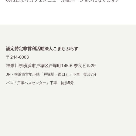
ゲ
ー
シ
ョ
ン
認定特定非営利活動法人こまちぷらす
〒244-0003
神奈川県横浜市戸塚区戸塚町145-6 奈良ビル2F
JR・横浜市営地下鉄「戸塚駅（西口）」下車 徒歩7分
バス「戸塚バスセンター」下車 徒歩5分