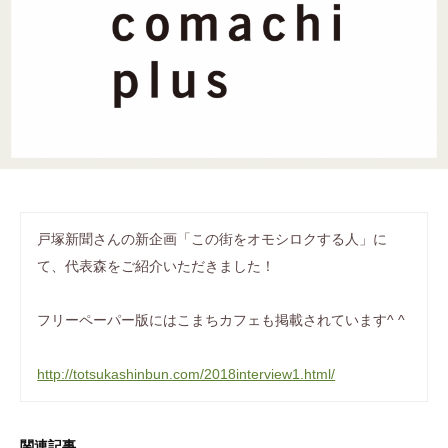
ぷ
ま
に
ら
ち
。
す
ぷ
ら
す
戸塚新聞さんの新企画「この街をオモシロクする人」に
て、代表森をご紹介いただきました！
フリーペーパー版にはこまちカフェも掲載されています^ ^
http://totsukashinbun.com/2018interview1.html/
関連記事