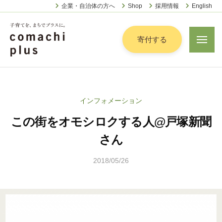
認
ー
コ
企業・自治体の方へ
Shop
採用情報
English
定
ン
特
定
テ
寄付する
メ
非
ニ
ン
営
ュ
認
ツ
子
ー
利
定
へ
育
活
特
動
て
ス
インフォメーション
定
法
を
キ
人
この街をオモシロクする人@戸塚新聞
非
「
ッ
こ
営
ま
さん
プ
ま
利
ち
ち
2018/05/26
b
活
で
ぷ
y
動
ら
」
こ
法
す
プ
ま
人
ラ
ち
こ
ス