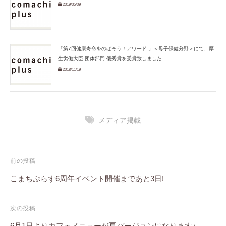
2019/05/09
「第7回健康寿命をのばそう！アワード 」＜母子保健分野＞にて、厚
生労働大臣 団体部門 優秀賞を受賞致しました
2018/11/19
メディア掲載
投
前の投稿
稿
こまちぷらす6周年イベント開催まであと3日!
ナ
次の投稿
ビ
6月1日よりカフェメニューが夏バージョンになります♪