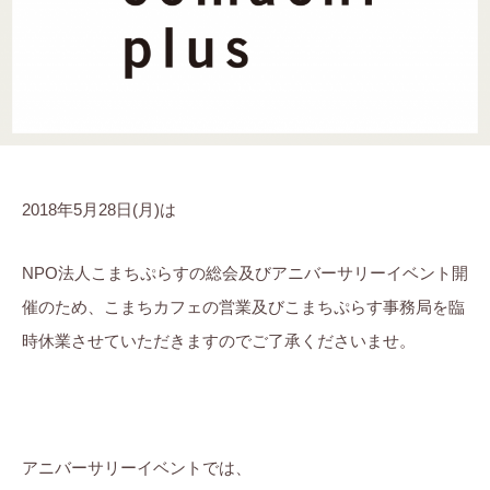
ら
ま
に
す
ち
。
ぷ
ら
す
2018年5月28日(月)は
NPO法人こまちぷらすの総会及びアニバーサリーイベント開
催のため、こまちカフェの営業及びこまちぷらす事務局を臨
時休業させていただきますのでご了承くださいませ。
アニバーサリーイベントでは、