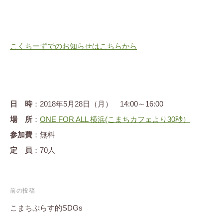
こくちーずでのお知らせはこちらから
日 時
：2018年5月28日（月） 14:00～16:00
場 所
：
ONE FOR ALL 横浜(こまちカフェより30秒）
参加費
：無料
定 員
：70人
投
前の投稿
稿
こまちぷらす的SDGs