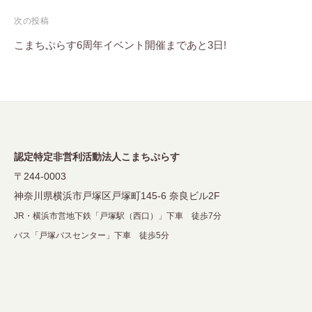
ナ
次の投稿
ビ
こまちぷらす6周年イベント開催まであと3日!
ゲ
ー
シ
ョ
ン
認定特定非営利活動法人こまちぷらす
〒244-0003
神奈川県横浜市戸塚区戸塚町145-6 奈良ビル2F
JR・横浜市営地下鉄「戸塚駅（西口）」下車 徒歩7分
バス「戸塚バスセンター」下車 徒歩5分