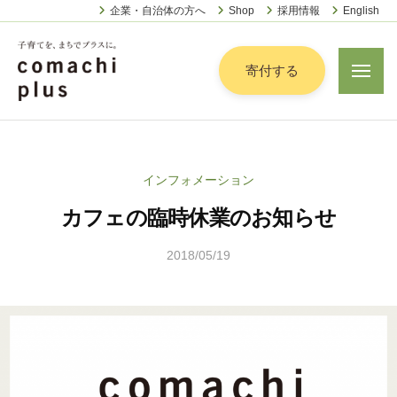
認
ー
コ
企業・自治体の方へ
Shop
採用情報
English
定
ン
特
定
テ
寄付する
メ
非
ニ
ン
営
ュ
認
ツ
子
ー
利
定
へ
育
活
特
動
て
ス
インフォメーション
定
法
を
キ
人
カフェの臨時休業のお知らせ
非
「
ッ
こ
営
ま
プ
ま
2018/05/19
b
利
ち
ち
y
活
で
ぷ
こ
動
ら
」
ま
法
す
プ
ち
人
ラ
ぷ
こ
ス