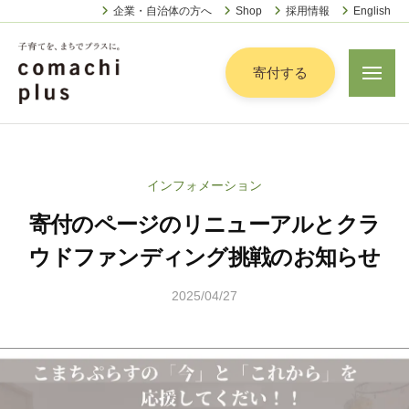
認
ー
コ
企業・自治体の方へ
Shop
採用情報
English
定
ン
特
定
テ
寄付する
メ
非
ニ
ン
営
ュ
認
ツ
子
ー
利
定
へ
育
活
特
動
て
ス
インフォメーション
定
法
を
キ
人
寄付のページのリニューアルとクラ
非
「
ッ
こ
営
ま
ウドファンディング挑戦のお知らせ
プ
ま
利
ち
ち
2025/04/27
b
活
で
ぷ
y
動
ら
」
山
法
す
プ
田
人
ラ
顕
こ
ス