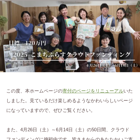
子
ま
に
ち
。
ぷ
ら
す
この度、本ホームページの
寄付のページをリニューアル
いた
しました。見ているだけ楽しめるようなかわいらしいページ
になっていますので、ぜひご覧ください。
また、4月26日（土）～6月14日（土）の50日間、クラウド
ファンディングに挑戦中です。皆さまからのあたたかいご支