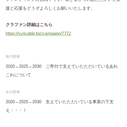
援と応援をどうぞよろしくお願いいたします。
クラファン詳細はこちら
https://syncable.biz/campaign/7772
投
前の投稿
稿
2020→2025→2030 ご寄付で支えていたただいているあれ
これについて
ナ
ビ
次の投稿
ゲ
2020→2025→2030 支えていたただいている事業の下支
ー
え・・・！
シ