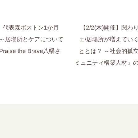
開催】代表森ボストン1か月
【2/2(木)開催】関
l3～居場所とケアについて
ェ/居場所が増えてい
ise the Brave八幡さ
ととは？ ～社会的孤
ミュニティ構築人材』