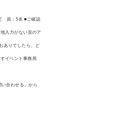
 定 員：5名 ■ご確認
番地入力がない旨のア
おありでしたら、ど
らすイベント事務局
問い合わせる」から