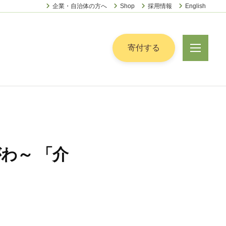
企業・自治体の方へ
Shop
採用情報
English
ー
寄付する
メ
ニ
ュ
ー
がわ～ 「介