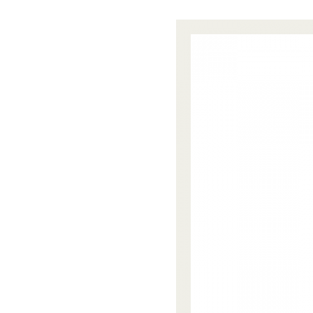
法
人
プ
こ
ラ
ま
ス
ち
に
ぷ
。
ら
す