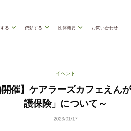
加する
依頼する
団体概要
お問い合わせ
イベント
(月)開催】ケアラーズカフェえん
護保険」について～
2023/01/17
b
y