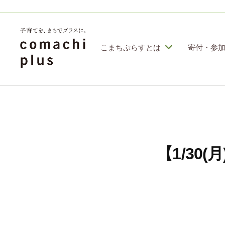
コ
定
特
ン
定
テ
こまちぷらすとは
寄付・参
非
ン
営
認
子
利
ツ
定
育
活
へ
特
動
て
ス
定
法
を
人
非
キ
【1/30
「
こ
営
ッ
ま
ま
利
プ
ち
ち
活
ぷ
で
動
ら
」
す