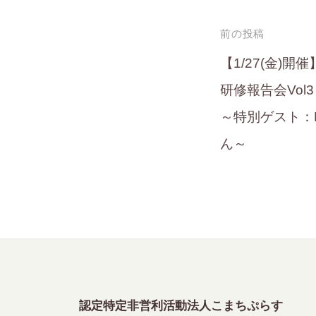
投
前の投稿
稿
【1/27(金)
研修報告会Vo
ナ
～特別ゲスト：Pra
ビ
ん～
ゲ
ー
シ
ョ
ン
認定特定非営利活動法人こまちぷらす