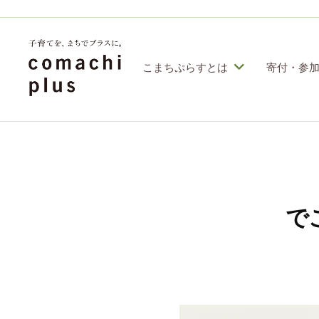
コ
定
特
ン
定
テ
こまちぷらすとは
寄付・参
非
ン
営
認
子
利
ツ
定
育
活
へ
特
動
て
ス
定
法
を
人
非
キ
で
「
こ
営
ッ
ま
ま
利
プ
ち
ち
活
ぷ
で
動
ら
」
す