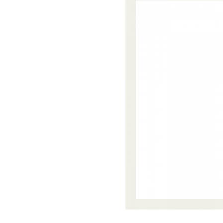
法
人
プ
こ
ラ
ま
ス
ち
に
ぷ
。
ら
す