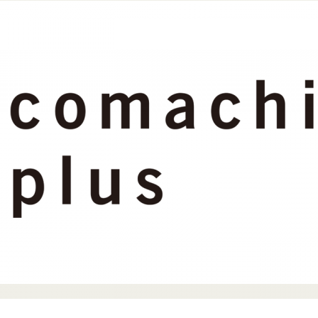
ま
ち
ぷ
ら
す