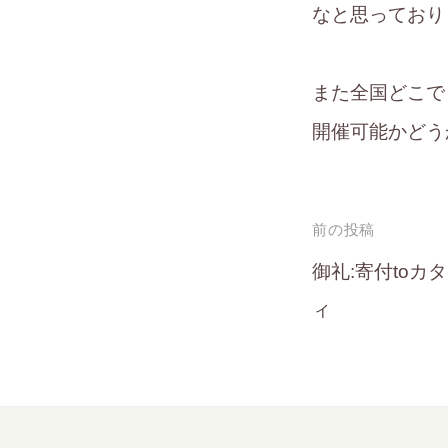
なと思っており
また全国どこで
開催可能かどう
投
前の投稿
稿
御礼:寄付to
ィ
ナ
ビ
ゲ
ー