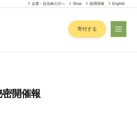
企業・自治体の方へ
Shop
採用情報
English
ー
寄付する
メ
ニ
ュ
ー
秘密開催報