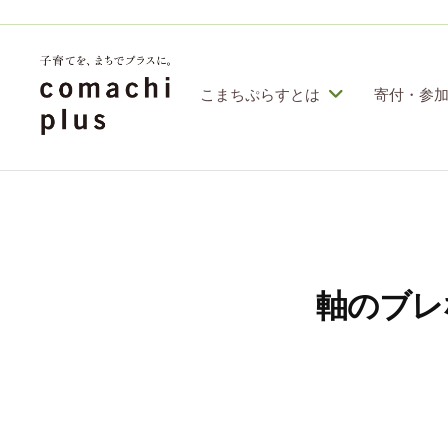
コ
定
特
ン
定
テ
こまちぷらすとは
寄付・参
非
ン
営
認
子
利
ツ
定
育
活
へ
特
動
て
ス
定
法
を
人
非
キ
軸のブレ
「
こ
営
ッ
ま
ま
利
プ
ち
ち
活
ぷ
で
動
ら
」
す