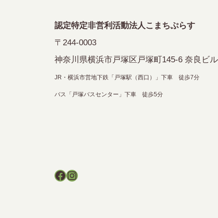
シ
認定特定非営利活動法人こまちぷらす
ョ
〒244-0003
ン
神奈川県横浜市戸塚区戸塚町145-6 奈良ビル
JR・横浜市営地下鉄「戸塚駅（西口）」下車 徒歩7分
バス「戸塚バスセンター」下車 徒歩5分
Facebook
Instagram