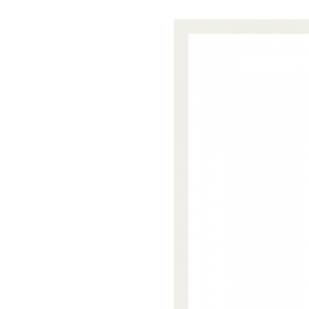
法
人
プ
こ
ラ
ま
ス
ち
に
ぷ
。
ら
す