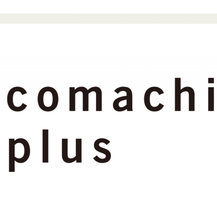
こ
ま
ち
ぷ
ら
す