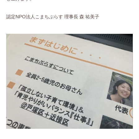
認定NPO法人こまちぷらす 理事長 森 祐美子