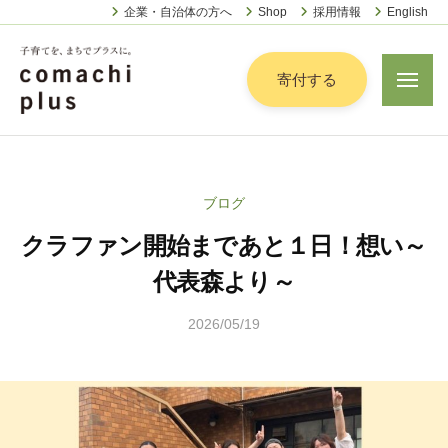
認
ー
コ
企業・自治体の方へ
Shop
採用情報
English
定
ン
特
定
テ
寄付する
メ
非
ニ
ン
営
ュ
認
ツ
子
ー
利
定
へ
育
活
特
動
て
ス
ブログ
定
法
を
キ
人
クラファン開始まであと１日！想い～
非
「
ッ
こ
営
ま
代表森より～
プ
ま
利
ち
ち
2026/05/19
b
活
で
ぷ
y
動
ら
」
松
法
す
プ
本
人
ラ
茉
こ
ス