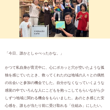
莉
ま
に
ち
。
ぷ
ら
す
「今日、誰かとしゃべったかな。」
かつて私自身が育児中に、心にポカッと穴が空いたような孤
独を感じていたとき、救ってくれたのは地域の人々との偶然
の出会いと参加の機会でした。自分がなくなっていくような
感覚の中でいろんな人にこどもを抱っこしてもらいながら少
しずつ地域に関わる機会をもらいました。あのとき感じた安
心感を、誰もが当たり前に受け取れる「仕組み」にしたい。