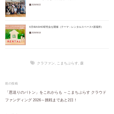
2026/06/22
6月IBASHO研究会を開催（テーマ：レンタルスペース×居場所）
2026/06/18
クラファン
,
こまちぷらす
,
森
投
前の投稿
稿
「恩送りのバトン」をこれからも ～こまちぷらす クラウド
ファンディング 2026～挑戦まであと2日！
ナ
ビ