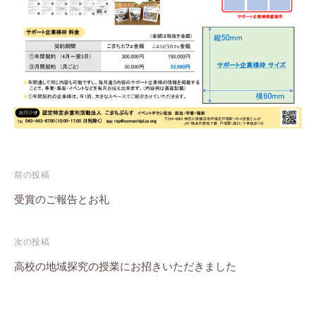
投
前の投稿
稿
受賞のご報告とお礼
ナ
次の投稿
ビ
高校の地域探究の授業にお招きいただきました
ゲ
ー