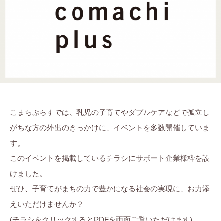
子
ま
に
ち
。
ぷ
ら
す
こまちぷらすでは、乳児の子育てやダブルケアなどで孤立し
がちな方の外出のきっかけに、イベントを多数開催していま
す。
このイベントを掲載しているチラシにサポート企業様枠を設
けました。
ぜひ、子育てがまちの力で豊かになる社会の実現に、お力添
えいただけませんか？
(チラシをクリックするとPDFを両面ご覧いただけます)