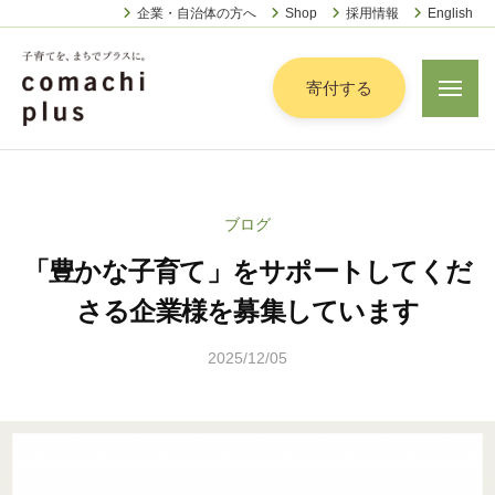
認
ー
コ
企業・自治体の方へ
Shop
採用情報
English
定
ン
特
定
テ
寄付する
メ
非
ニ
ン
営
ュ
認
ツ
子
ー
利
定
へ
育
活
特
動
て
ス
ブログ
定
法
を
キ
人
「豊かな子育て」をサポートしてくだ
非
「
ッ
こ
営
ま
さる企業様を募集しています
プ
ま
利
ち
ち
2025/12/05
b
活
で
ぷ
y
動
ら
」
山
法
す
プ
田
人
ラ
顕
こ
ス