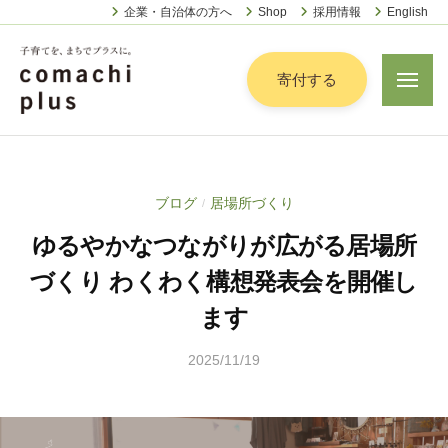
認
ー
コ
企業・自治体の方へ
Shop
採用情報
English
定
ン
特
定
テ
寄付する
メ
非
ニ
ン
営
ュ
認
ツ
子
ー
利
定
へ
育
活
特
動
て
ス
ブログ
居場所づくり
/
定
法
を
キ
人
ゆるやかなつながりが広がる居場所
非
「
ッ
こ
営
ま
づくり わくわく構想発表会を開催し
プ
ま
利
ち
ち
ます
活
で
ぷ
動
ら
」
2025/11/19
b
法
す
プ
y
人
松
ラ
こ
本
ス