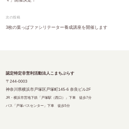
ナ
ビ
次の投稿
ゲ
3枚の葉っぱファシリテーター養成講座を開催します
ー
シ
ョ
ン
認定特定非営利活動法人こまちぷらす
〒244-0003
神奈川県横浜市戸塚区戸塚町145-6 奈良ビル2F
JR・横浜市営地下鉄「戸塚駅（西口）」下車 徒歩7分
バス「戸塚バスセンター」下車 徒歩5分