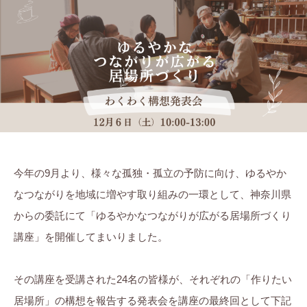
ま
茉
に
ち
莉
。
ぷ
ら
す
今年の9月より、様々な孤独・孤立の予防に向け、ゆるやか
なつながりを地域に増やす取り組みの一環として、神奈川県
からの委託にて「ゆるやかなつながりが広がる居場所づくり
講座」を開催してまいりました。
その講座を受講された24名の皆様が、それぞれの「作りたい
居場所」の構想を報告する発表会を講座の最終回として下記