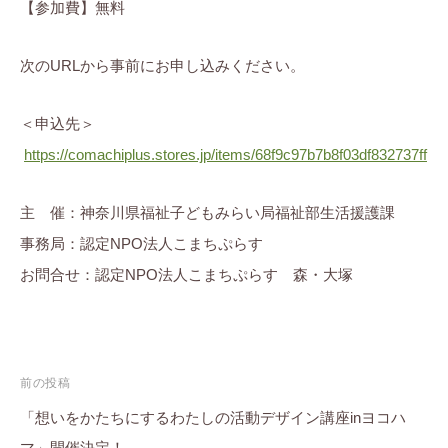
【参加費】無料
次のURLから事前にお申し込みください。
＜申込先＞
https://comachiplus.stores.jp/items/68f9c97b7b8f03df832737ff
主 催：神奈川県福祉子どもみらい局福祉部生活援護課
事務局：認定NPO法人こまちぷらす
お問合せ：認定NPO法人こまちぷらす 森・大塚
投
前の投稿
稿
「想いをかたちにするわたしの活動デザイン講座inヨコハ
マ」開催決定！