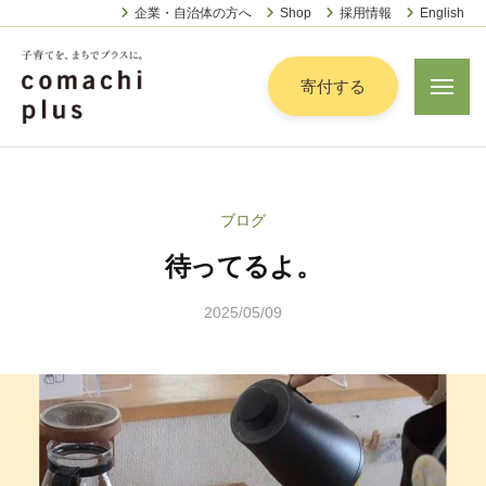
認
ー
コ
企業・自治体の方へ
Shop
採用情報
English
定
ン
特
定
テ
寄付する
メ
非
ニ
ン
営
ュ
認
ツ
子
ー
利
定
へ
育
活
特
動
て
ス
ブログ
定
法
を
キ
人
待ってるよ。
非
「
ッ
こ
営
ま
プ
ま
2025/05/09
b
利
ち
ち
y
活
で
ぷ
松
動
ら
」
本
法
す
プ
茉
人
ラ
莉
こ
ス