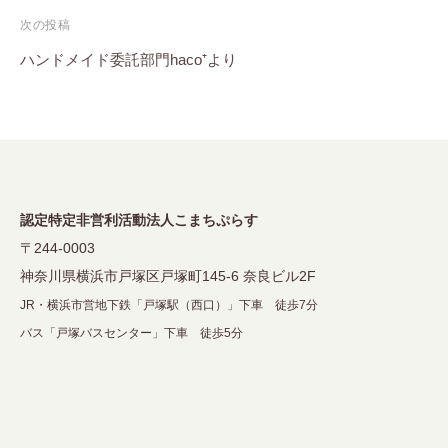
ナ
次の投稿
ビ
ハンドメイド委託部門haco⁺より
ゲ
ー
シ
ョ
ン
認定特定非営利活動法人こまちぷらす
〒244-0003
神奈川県横浜市戸塚区戸塚町145-6 奈良ビル2F
JR・横浜市営地下鉄「戸塚駅（西口）」下車 徒歩7分
バス「戸塚バスセンター」下車 徒歩5分