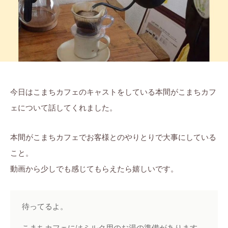
ま
に
ち
。
ぷ
ら
す
今日はこまちカフェのキャストをしている本間がこまちカフ
ェについて話してくれました。
本間がこまちカフェでお客様とのやりとりで大事にしている
こと。
動画から少しでも感じてもらえたら嬉しいです。
待ってるよ。