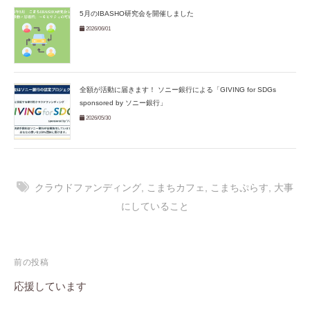
5月のIBASHO研究会を開催しました
2026/06/01
全額が活動に届きます！ ソニー銀行による「GIVING for SDGs
sponsored by ソニー銀行」
2026/05/30
クラウドファンディング
,
こまちカフェ
,
こまちぷらす
,
大事
にしていること
投
前の投稿
稿
応援しています