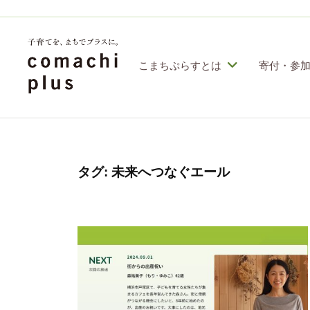
コ
定
特
ン
定
テ
こまちぷらすとは
寄付・参
非
ン
営
認
子
利
ツ
定
育
活
へ
特
動
て
ス
定
タグ:
未来へつなぐエール
法
を
人
非
キ
「
こ
営
ッ
ま
ま
利
プ
ち
ち
活
ぷ
で
動
ら
」
す