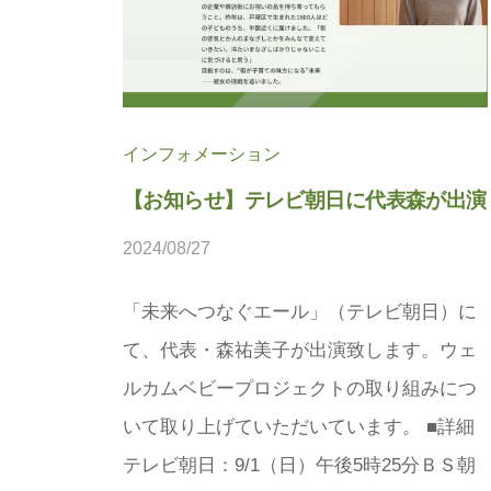
法
人
プ
こ
ラ
ま
ス
ち
に
インフォメーション
ぷ
。
【お知らせ】テレビ朝日に代表森が出演
ら
2024/08/27
b
す
y
「未来へつなぐエール」（テレビ朝日）に
松
て、代表・森祐美子が出演致します。ウェ
本
茉
ルカムベビープロジェクトの取り組みにつ
莉
いて取り上げていただいています。 ■詳細
テレビ朝日：9/1（日）午後5時25分ＢＳ朝