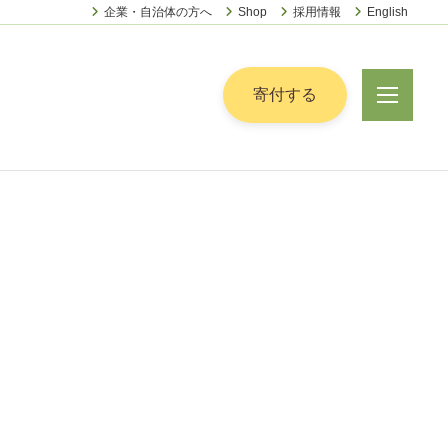
企業・自治体の方へ
Shop
採用情報
English
ー
寄付する
メ
ニ
ュ
ー